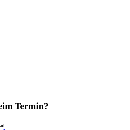
beim Termin?
ead