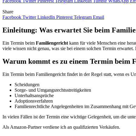
Facebook
Twitter
Pinterest
Telegram
LinkedIn
Tumblr
WhatsApp
Em
Share
Facebook
Twitter
LinkedIn
Pinterest
Telegram
Email
Einleitung: Was erwartet Sie beim Famili
Ein Termin beim
Familiengericht
kann für viele Menschen eine hera
viele wissen nicht genau, was sie bei einem solchen Termin erwartet. 
Warum kommt es zu einem Termin beim F
Ein Termin beim Familiengericht findet in der Regel statt, wenn es Un
Scheidungen
Sorge- und Umgangsrechtsstreitigkeiten
Unterhaltsansprüche
Adoptionsverfahren
Familienrechtliche Angelegenheiten im Zusammenhang mit Ge
In vielen Fällen ist der Termin eine wichtige Gelegenheit, um die un
Als Amazon-Partner verdiene ich an qualifizierten Verkäufen.