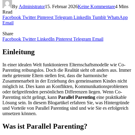
By
Administrator
15. Februar 2026
Keine Kommentare
4 Mins
Read
Facebook
Twitter
Pinterest
Telegram
LinkedIn
Tumblr
WhatsApp
Email
Share
Facebook
Twitter
LinkedIn
Pinterest
Telegram
Email
Einleitung
In einer idealen Welt funktionieren Elternschaftsmodelle wie Co-
Parenting reibungslos. Doch die Realität sieht oft anders aus. Immer
mehr getrennte Eltern stellen fest, dass die harmonische
Zusammenarbeit in der Erziehung des gemeinsamen Kindes nicht
möglich ist. Dies kann an Konflikten, Kommunikationsproblemen
oder tiefgreifenden persönlichen Differenzen liegen. Wenn Co-
Parenting nicht gelingt, kann
Parallel Parenting
eine praktikable
Lösung sein. In diesem Blogartikel erfahren Sie, was Hintergründe
und Vorteile von Parallel Parenting sind und wie Sie es erfolgreich
umsetzen können.
Was ist Parallel Parenting?