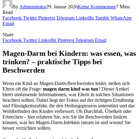
By
Administrator
29. Januar 2026
Keine Kommentare
7 Mins
Read
Facebook
Twitter
Pinterest
Telegram
LinkedIn
Tumblr
WhatsApp
Email
Share
Facebook
Twitter
LinkedIn
Pinterest
Telegram
Email
Magen-Darm bei Kindern: was essen, was
trinken? – praktische Tipps bei
Beschwerden
Wenn ein Kind an Magen-Darm-Beschwerden leidet, stellen sich
Eltern oft die Frage:
magen darm kind was tun
? Dieser Artikel
bietet umfassende Informationen, was Eltern in solchen Situationen
beachten sollten. Dabei liegt der Fokus auf der richtigen Ernährung
und Flüssigkeitszufuhr, die den Heilungsprozess unterstützt und das
Wohlbefinden des Kindes verbessert. Ob Durchfall, Übelkeit oder
Erbrechen – hier erfahren Sie, wie Sie die Beschwerden lindern
können, was bei Magen-Darm-Infekten ratsam ist und worauf Sie
besser verzichten sollten.