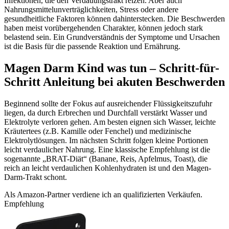
Infektionen, die den Verdauungstrakt reizen. Aber auch
Nahrungsmittelunverträglichkeiten, Stress oder andere
gesundheitliche Faktoren können dahinterstecken. Die Beschwerden
haben meist vorübergehenden Charakter, können jedoch stark
belastend sein. Ein Grundverständnis der Symptome und Ursachen
ist die Basis für die passende Reaktion und Ernährung.
Magen Darm Kind was tun
– Schritt-für-
Schritt Anleitung bei akuten Beschwerden
Beginnend sollte der Fokus auf ausreichender Flüssigkeitszufuhr
liegen, da durch Erbrechen und Durchfall verstärkt Wasser und
Elektrolyte verloren gehen. Am besten eignen sich Wasser, leichte
Kräutertees (z.B. Kamille oder Fenchel) und medizinische
Elektrolytlösungen. Im nächsten Schritt folgen kleine Portionen
leicht verdaulicher Nahrung. Eine klassische Empfehlung ist die
sogenannte „BRAT-Diät“ (Banane, Reis, Apfelmus, Toast), die
reich an leicht verdaulichen Kohlenhydraten ist und den Magen-
Darm-Trakt schont.
Als Amazon-Partner verdiene ich an qualifizierten Verkäufen.
Empfehlung