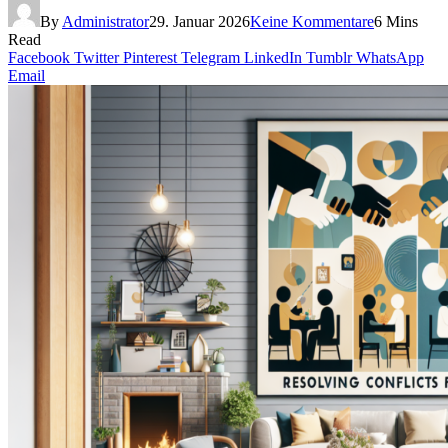
By
Administrator
29. Januar 2026
Keine Kommentare
6 Mins
Read
Facebook
Twitter
Pinterest
Telegram
LinkedIn
Tumblr
WhatsApp
Email