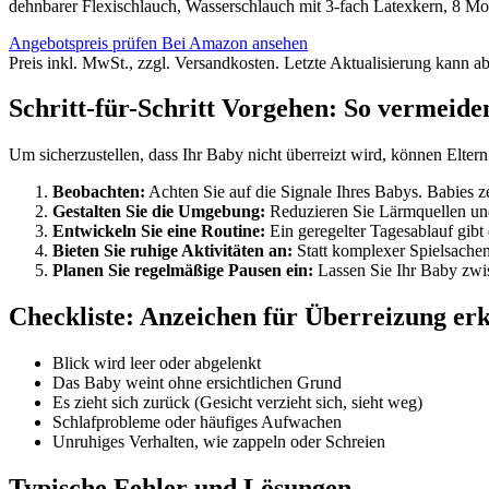
dehnbarer Flexischlauch, Wasserschlauch mit 3-fach Latexkern, 8 Mo
Angebotspreis prüfen
Bei Amazon ansehen
Preis inkl. MwSt., zzgl. Versandkosten. Letzte Aktualisierung kann a
Schritt-für-Schritt Vorgehen: So vermeide
Um sicherzustellen, dass Ihr Baby nicht überreizt wird, können Eltern
Beobachten:
Achten Sie auf die Signale Ihres Babys. Babies z
Gestalten Sie die Umgebung:
Reduzieren Sie Lärmquellen un
Entwickeln Sie eine Routine:
Ein geregelter Tagesablauf gibt
Bieten Sie ruhige Aktivitäten an:
Statt komplexer Spielsachen 
Planen Sie regelmäßige Pausen ein:
Lassen Sie Ihr Baby zwis
Checkliste: Anzeichen für Überreizung er
Blick wird leer oder abgelenkt
Das Baby weint ohne ersichtlichen Grund
Es zieht sich zurück (Gesicht verzieht sich, sieht weg)
Schlafprobleme oder häufiges Aufwachen
Unruhiges Verhalten, wie zappeln oder Schreien
Typische Fehler und Lösungen