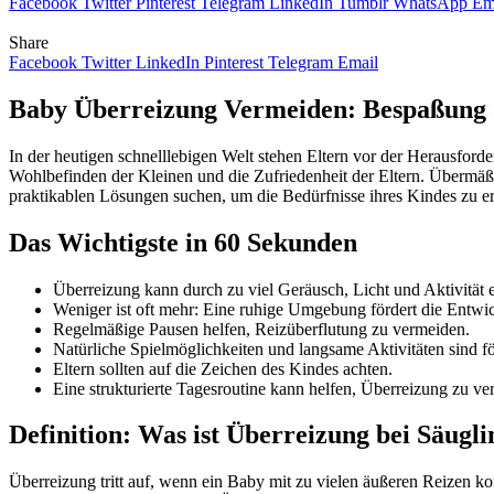
Facebook
Twitter
Pinterest
Telegram
LinkedIn
Tumblr
WhatsApp
Em
Share
Facebook
Twitter
LinkedIn
Pinterest
Telegram
Email
Baby Überreizung Vermeiden: Bespaßung
In der heutigen schnelllebigen Welt stehen Eltern vor der Herausford
Wohlbefinden der Kleinen und die Zufriedenheit der Eltern. Übermäßig
praktikablen Lösungen suchen, um die Bedürfnisse ihres Kindes zu er
Das Wichtigste in 60 Sekunden
Überreizung kann durch zu viel Geräusch, Licht und Aktivität e
Weniger ist oft mehr: Eine ruhige Umgebung fördert die Entwi
Regelmäßige Pausen helfen, Reizüberflutung zu vermeiden.
Natürliche Spielmöglichkeiten und langsame Aktivitäten sind fö
Eltern sollten auf die Zeichen des Kindes achten.
Eine strukturierte Tagesroutine kann helfen, Überreizung zu ve
Definition: Was ist Überreizung bei Säugl
Überreizung tritt auf, wenn ein Baby mit zu vielen äußeren Reizen ko