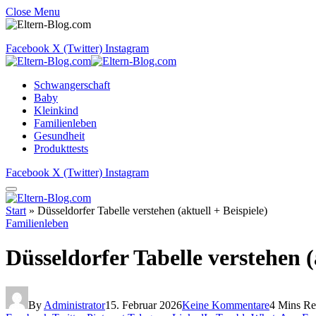
Close Menu
Facebook
X (Twitter)
Instagram
Schwangerschaft
Baby
Kleinkind
Familienleben
Gesundheit
Produkttests
Facebook
X (Twitter)
Instagram
Start
»
Düsseldorfer Tabelle verstehen (aktuell + Beispiele)
Familienleben
Düsseldorfer Tabelle verstehen (
By
Administrator
15. Februar 2026
Keine Kommentare
4 Mins R