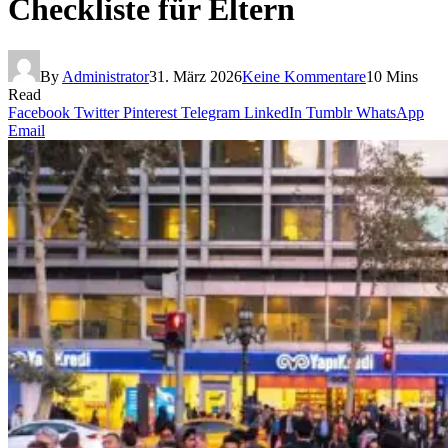
Checkliste für Eltern
By
Administrator
31. März 2026
Keine Kommentare
10 Mins
Read
Facebook
Twitter
Pinterest
Telegram
LinkedIn
Tumblr
WhatsApp
Email