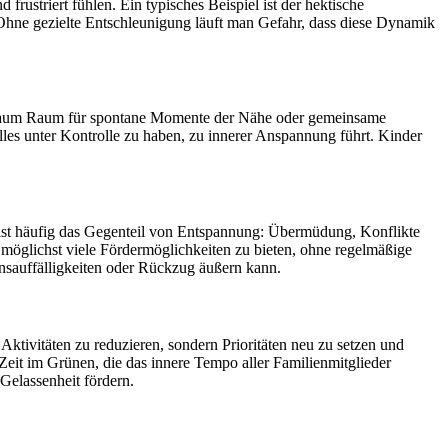
frustriert fühlen. Ein typisches Beispiel ist der hektische
Ohne gezielte Entschleunigung läuft man Gefahr, dass diese Dynamik
st kaum Raum für spontane Momente der Nähe oder gemeinsame
 alles unter Kontrolle zu haben, zu innerer Anspannung führt. Kinder
s ist häufig das Gegenteil von Entspannung: Übermüdung, Konflikte
n möglichst viele Fördermöglichkeiten zu bieten, ohne regelmäßige
sauffälligkeiten oder Rückzug äußern kann.
Aktivitäten zu reduzieren, sondern Prioritäten neu zu setzen und
eit im Grünen, die das innere Tempo aller Familienmitglieder
Gelassenheit fördern.