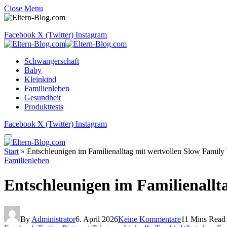
Close Menu
Facebook
X (Twitter)
Instagram
Schwangerschaft
Baby
Kleinkind
Familienleben
Gesundheit
Produkttests
Facebook
X (Twitter)
Instagram
Start
»
Entschleunigen im Familienalltag mit wertvollen Slow Family 
Familienleben
Entschleunigen im Familienallt
By
Administrator
6. April 2026
Keine Kommentare
11 Mins Read