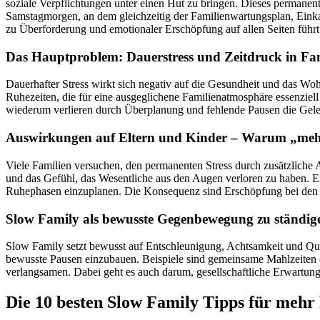
soziale Verpflichtungen unter einen Hut zu bringen. Dieses permanente 
Samstagmorgen, an dem gleichzeitig der Familienwartungsplan, Einka
zu Überforderung und emotionaler Erschöpfung auf allen Seiten führt
Das Hauptproblem: Dauerstress und Zeitdruck in Fa
Dauerhafter Stress wirkt sich negativ auf die Gesundheit und das 
Ruhezeiten, die für eine ausgeglichene Familienatmosphäre essenziell 
wiederum verlieren durch Überplanung und fehlende Pausen die Gelegen
Auswirkungen auf Eltern und Kinder – Warum „mehr 
Viele Familien versuchen, den permanenten Stress durch zusätzliche 
und das Gefühl, das Wesentliche aus den Augen verloren zu haben. Ein
Ruhephasen einzuplanen. Die Konsequenz sind Erschöpfung bei den E
Slow Family als bewusste Gegenbewegung zu ständig
Slow Family setzt bewusst auf Entschleunigung, Achtsamkeit und Qualit
bewusste Pausen einzubauen. Beispiele sind gemeinsame Mahlzeiten o
verlangsamen. Dabei geht es auch darum, gesellschaftliche Erwartunge
Die 10 besten Slow Family Tipps für meh