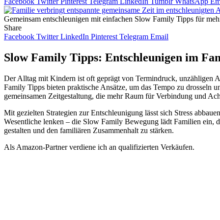
Facebook
Twitter
Pinterest
Telegram
LinkedIn
Tumblr
WhatsApp
Em
Gemeinsam entschleunigen mit einfachen Slow Family Tipps für me
Share
Facebook
Twitter
LinkedIn
Pinterest
Telegram
Email
Slow Family Tipps: Entschleunigen im Fam
Der Alltag mit Kindern ist oft geprägt von Termindruck, unzähligen
Family Tipps bieten praktische Ansätze, um das Tempo zu drosseln un
gemeinsamen Zeitgestaltung, die mehr Raum für Verbindung und Acht
Mit gezielten Strategien zur Entschleunigung lässt sich Stress abbau
Wesentliche lenken – die Slow Family Bewegung lädt Familien ein, d
gestalten und den familiären Zusammenhalt zu stärken.
Als Amazon-Partner verdiene ich an qualifizierten Verkäufen.