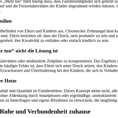
„Mehr tun“ führt häufig dazu, dass Familienmitglieder sich gehetzt und 
uf und die Freizeitaktivitäten der Kinder abgestimmt werden müssen. 
.
milien
Wohlbefinden von Eltern und Kindern aus. Chronischer Zeitmangel läs
sind. Eltern berichten oft, dass der Druck, stets produktiv zu sein und
heit, ihre Kreativität zu entfalten oder einfach kindlich zu sein.
tun“ nicht die Lösung ist
Aktivitäten oder strukturierte Zeitpläne zu kompensieren. Das Ergebni
 häufiger Fehler ist, dass Eltern sich unter Druck setzen, den Kinder
rwachsenen und Überforderung bei den Kindern, die sich in Verhalten
er Hetze
ät statt Quantität im Familienleben. Dieses Konzept meint nicht, alle 
hne Ablenkung durch Smartphones oder regelmäßige, unstrukturierte Z
n zu hinterfragen und eigene Rhythmen zu entwickeln, die langfristig 
r Ruhe und Verbundenheit zuhause