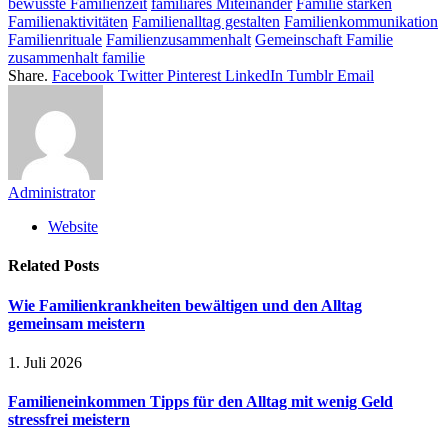
bewusste Familienzeit
familiäres Miteinander
Familie stärken
Familienaktivitäten
Familienalltag gestalten
Familienkommunikation
Familienrituale
Familienzusammenhalt
Gemeinschaft Familie
zusammenhalt familie
Share.
Facebook
Twitter
Pinterest
LinkedIn
Tumblr
Email
Administrator
Website
Related
Posts
Wie Familienkrankheiten bewältigen und den Alltag
gemeinsam meistern
1. Juli 2026
Familieneinkommen Tipps für den Alltag mit wenig Geld
stressfrei meistern