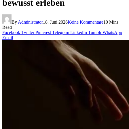
bewusst erleben
By
Administrator
18. Juni 2026
Keine Kommentare
10 Mins
Read
Facebook
Twitter
Pinterest
Telegram
LinkedIn
Tumblr
WhatsApp
Email