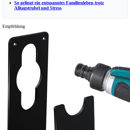
So gelingt ein entspanntes Familienleben trotz
Alltagstrubel und Stress
Empfehlung