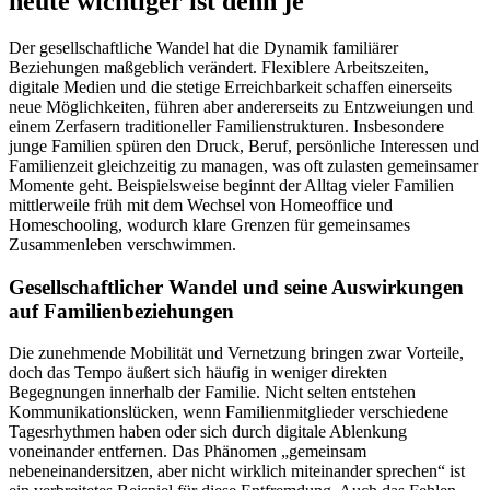
heute wichtiger ist denn je
Der gesellschaftliche Wandel hat die Dynamik familiärer
Beziehungen maßgeblich verändert. Flexiblere Arbeitszeiten,
digitale Medien und die stetige Erreichbarkeit schaffen einerseits
neue Möglichkeiten, führen aber andererseits zu Entzweiungen und
einem Zerfasern traditioneller Familienstrukturen. Insbesondere
junge Familien spüren den Druck, Beruf, persönliche Interessen und
Familienzeit gleichzeitig zu managen, was oft zulasten gemeinsamer
Momente geht. Beispielsweise beginnt der Alltag vieler Familien
mittlerweile früh mit dem Wechsel von Homeoffice und
Homeschooling, wodurch klare Grenzen für gemeinsames
Zusammenleben verschwimmen.
Gesellschaftlicher Wandel und seine Auswirkungen
auf Familienbeziehungen
Die zunehmende Mobilität und Vernetzung bringen zwar Vorteile,
doch das Tempo äußert sich häufig in weniger direkten
Begegnungen innerhalb der Familie. Nicht selten entstehen
Kommunikationslücken, wenn Familienmitglieder verschiedene
Tagesrhythmen haben oder sich durch digitale Ablenkung
voneinander entfernen. Das Phänomen „gemeinsam
nebeneinandersitzen, aber nicht wirklich miteinander sprechen“ ist