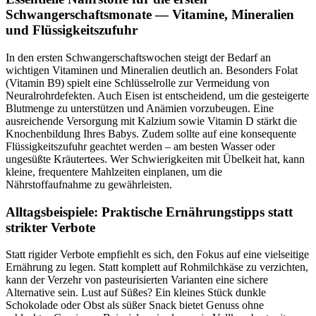
Schwangerschaftsmonate — Vitamine, Mineralien
und Flüssigkeitszufuhr
In den ersten Schwangerschaftswochen steigt der Bedarf an
wichtigen Vitaminen und Mineralien deutlich an. Besonders Folat
(Vitamin B9) spielt eine Schlüsselrolle zur Vermeidung von
Neuralrohrdefekten. Auch Eisen ist entscheidend, um die gesteigerte
Blutmenge zu unterstützen und Anämien vorzubeugen. Eine
ausreichende Versorgung mit Kalzium sowie Vitamin D stärkt die
Knochenbildung Ihres Babys. Zudem sollte auf eine konsequente
Flüssigkeitszufuhr geachtet werden – am besten Wasser oder
ungesüßte Kräutertees. Wer Schwierigkeiten mit Übelkeit hat, kann
kleine, frequentere Mahlzeiten einplanen, um die
Nährstoffaufnahme zu gewährleisten.
Alltagsbeispiele: Praktische Ernährungstipps statt
strikter Verbote
Statt rigider Verbote empfiehlt es sich, den Fokus auf eine vielseitige
Ernährung zu legen. Statt komplett auf Rohmilchkäse zu verzichten,
kann der Verzehr von pasteurisierten Varianten eine sichere
Alternative sein. Lust auf Süßes? Ein kleines Stück dunkle
Schokolade oder Obst als süßer Snack bietet Genuss ohne