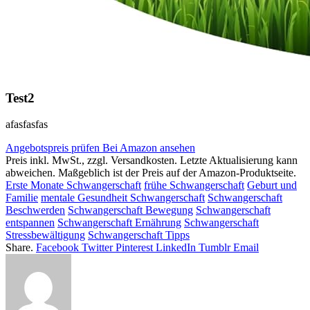
Test2
afasfasfas
Angebotspreis prüfen
Bei Amazon ansehen
Preis inkl. MwSt., zzgl. Versandkosten. Letzte Aktualisierung kann
abweichen. Maßgeblich ist der Preis auf der Amazon-Produktseite.
Erste Monate Schwangerschaft
frühe Schwangerschaft
Geburt und
Familie
mentale Gesundheit Schwangerschaft
Schwangerschaft
Beschwerden
Schwangerschaft Bewegung
Schwangerschaft
entspannen
Schwangerschaft Ernährung
Schwangerschaft
Stressbewältigung
Schwangerschaft Tipps
Share.
Facebook
Twitter
Pinterest
LinkedIn
Tumblr
Email