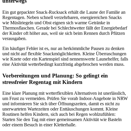
unterwegs
Ein gut gepackter Snack-Rucksack erhält die Laune der Familie an
Regentagen. Neben schnell verzehrbaren, energiereichen Snacks
wie Müsliriegeln und Obst eignen sich warme Getränke in
Thermosflaschen. Gerade bei Schlechtwetter fällt der Energiebedarf
der Kinder oft höher aus, weil sie sich beim Rennen durch Pfützen
verausgaben.
Ein häufiger Fehler ist es, nur an herkömmliche Pausen zu denken
und nicht auf flexible Snackmöglichkeiten. Kleine Überraschungen
wie Knete oder ein Kartenspiel sind nennenswerte Launehelfer, falls
eine Aktivität wetterbedingt kurzfristig abgebrochen werden muss.
Vorbereitungen und Planung: So gelingt ein
stressfreier Regentag mit Kindern
Eine klare Planung mit wetterflexiblen Alternativen ist unerlässlich,
um Frust zu vermeiden. Prüfen Sie vorab Indoor-Angebote in NRW
und informieren Sie sich über Öffnungszeiten, damit es nicht zu
unerwarteten Wartezeiten oder Enttäuschungen kommt. Kleine
Routinen helfen Kindern, sich auch bei Regen wohlzufühlen:
Starten Sie den Tag mit einer gemeinsamen Aktivität wie Basteln
oder einem Besuch in einer Kletterhalle.