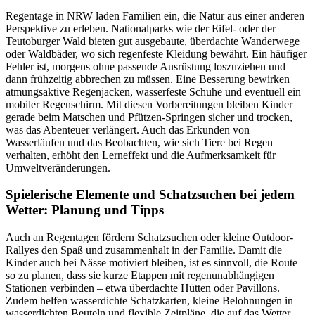
Regentage in NRW laden Familien ein, die Natur aus einer anderen
Perspektive zu erleben. Nationalparks wie der Eifel- oder der
Teutoburger Wald bieten gut ausgebaute, überdachte Wanderwege
oder Waldbäder, wo sich regenfeste Kleidung bewährt. Ein häufiger
Fehler ist, morgens ohne passende Ausrüstung loszuziehen und
dann frühzeitig abbrechen zu müssen. Eine Besserung bewirken
atmungsaktive Regenjacken, wasserfeste Schuhe und eventuell ein
mobiler Regenschirm. Mit diesen Vorbereitungen bleiben Kinder
gerade beim Matschen und Pfützen-Springen sicher und trocken,
was das Abenteuer verlängert. Auch das Erkunden von
Wasserläufen und das Beobachten, wie sich Tiere bei Regen
verhalten, erhöht den Lerneffekt und die Aufmerksamkeit für
Umweltveränderungen.
Spielerische Elemente und Schatzsuchen bei jedem
Wetter: Planung und Tipps
Auch an Regentagen fördern Schatzsuchen oder kleine Outdoor-
Rallyes den Spaß und zusammenhalt in der Familie. Damit die
Kinder auch bei Nässe motiviert bleiben, ist es sinnvoll, die Route
so zu planen, dass sie kurze Etappen mit regenunabhängigen
Stationen verbinden – etwa überdachte Hütten oder Pavillons.
Zudem helfen wasserdichte Schatzkarten, kleine Belohnungen in
wasserdichten Beuteln und flexible Zeitpläne, die auf das Wetter