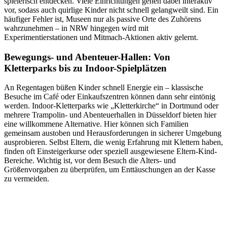
spielerisch entdecken. Viele Einrichtungen gehen dabei interaktiv
vor, sodass auch quirlige Kinder nicht schnell gelangweilt sind. Ein
häufiger Fehler ist, Museen nur als passive Orte des Zuhörens
wahrzunehmen – in NRW hingegen wird mit
Experimentierstationen und Mitmach-Aktionen aktiv gelernt.
Bewegungs- und Abenteuer-Hallen: Von
Kletterparks bis zu Indoor-Spielplätzen
An Regentagen büßen Kinder schnell Energie ein – klassische
Besuche im Café oder Einkaufszentren können dann sehr eintönig
werden. Indoor-Kletterparks wie „Kletterkirche“ in Dortmund oder
mehrere Trampolin- und Abenteuerhallen in Düsseldorf bieten hier
eine willkommene Alternative. Hier können sich Familien
gemeinsam austoben und Herausforderungen in sicherer Umgebung
ausprobieren. Selbst Eltern, die wenig Erfahrung mit Klettern haben,
finden oft Einsteigerkurse oder speziell ausgewiesene Eltern-Kind-
Bereiche. Wichtig ist, vor dem Besuch die Alters- und
Größenvorgaben zu überprüfen, um Enttäuschungen an der Kasse
zu vermeiden.