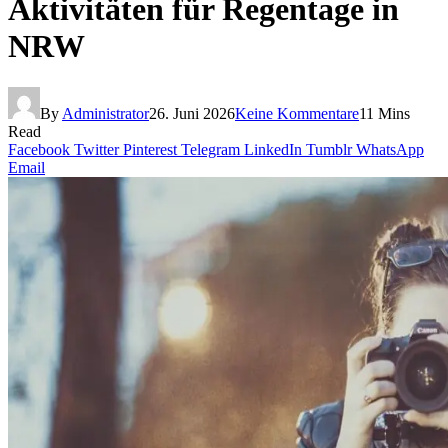
Aktivitäten für Regentage in
NRW
By
Administrator
26. Juni 2026
Keine Kommentare
11 Mins
Read
Facebook
Twitter
Pinterest
Telegram
LinkedIn
Tumblr
WhatsApp
Email