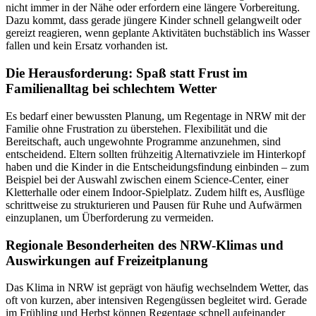
nicht immer in der Nähe oder erfordern eine längere Vorbereitung.
Dazu kommt, dass gerade jüngere Kinder schnell gelangweilt oder
gereizt reagieren, wenn geplante Aktivitäten buchstäblich ins Wasser
fallen und kein Ersatz vorhanden ist.
Die Herausforderung: Spaß statt Frust im
Familienalltag bei schlechtem Wetter
Es bedarf einer bewussten Planung, um Regentage in NRW mit der
Familie ohne Frustration zu überstehen. Flexibilität und die
Bereitschaft, auch ungewohnte Programme anzunehmen, sind
entscheidend. Eltern sollten frühzeitig Alternativziele im Hinterkopf
haben und die Kinder in die Entscheidungsfindung einbinden – zum
Beispiel bei der Auswahl zwischen einem Science-Center, einer
Kletterhalle oder einem Indoor-Spielplatz. Zudem hilft es, Ausflüge
schrittweise zu strukturieren und Pausen für Ruhe und Aufwärmen
einzuplanen, um Überforderung zu vermeiden.
Regionale Besonderheiten des NRW-Klimas und
Auswirkungen auf Freizeitplanung
Das Klima in NRW ist geprägt von häufig wechselndem Wetter, das
oft von kurzen, aber intensiven Regengüssen begleitet wird. Gerade
im Frühling und Herbst können Regentage schnell aufeinander