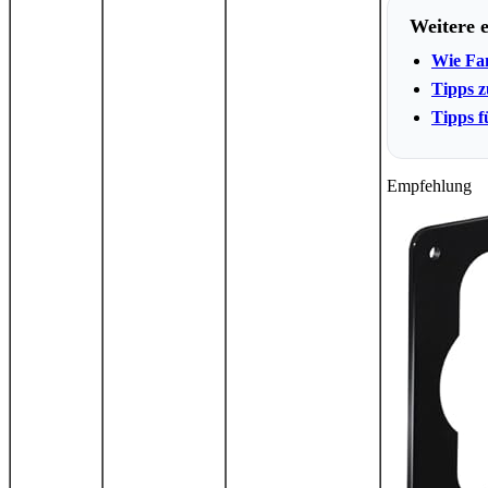
Weitere 
Wie Fam
Tipps z
Tipps f
Empfehlung