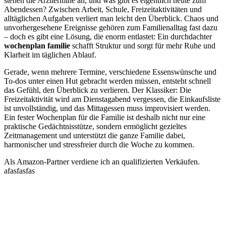
stehen die Arzttermine an, und was gibt es eigentlich heute zum
Abendessen? Zwischen Arbeit, Schule, Freizeitaktivitäten und
alltäglichen Aufgaben verliert man leicht den Überblick. Chaos und
unvorhergesehene Ereignisse gehören zum Familienalltag fast dazu
– doch es gibt eine Lösung, die enorm entlastet: Ein durchdachter
wochenplan familie
schafft Struktur und sorgt für mehr Ruhe und
Klarheit im täglichen Ablauf.
Gerade, wenn mehrere Termine, verschiedene Essenswünsche und
To-dos unter einen Hut gebracht werden müssen, entsteht schnell
das Gefühl, den Überblick zu verlieren. Der Klassiker: Die
Freizeitaktivität wird am Dienstagabend vergessen, die Einkaufsliste
ist unvollständig, und das Mittagessen muss improvisiert werden.
Ein fester Wochenplan für die Familie ist deshalb nicht nur eine
praktische Gedächtnisstütze, sondern ermöglicht gezieltes
Zeitmanagement und unterstützt die ganze Familie dabei,
harmonischer und stressfreier durch die Woche zu kommen.
Als Amazon-Partner verdiene ich an qualifizierten Verkäufen.
afasfasfas