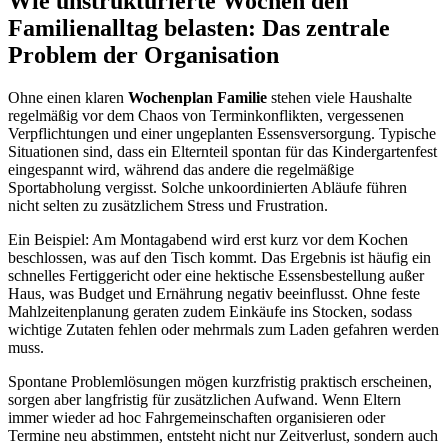
Wie unstrukturierte Wochen den
Familienalltag belasten: Das zentrale
Problem der Organisation
Ohne einen klaren
Wochenplan Familie
stehen viele Haushalte
regelmäßig vor dem Chaos von Terminkonflikten, vergessenen
Verpflichtungen und einer ungeplanten Essensversorgung. Typische
Situationen sind, dass ein Elternteil spontan für das Kindergartenfest
eingespannt wird, während das andere die regelmäßige
Sportabholung vergisst. Solche unkoordinierten Abläufe führen
nicht selten zu zusätzlichem Stress und Frustration.
Ein Beispiel: Am Montagabend wird erst kurz vor dem Kochen
beschlossen, was auf den Tisch kommt. Das Ergebnis ist häufig ein
schnelles Fertiggericht oder eine hektische Essensbestellung außer
Haus, was Budget und Ernährung negativ beeinflusst. Ohne feste
Mahlzeitenplanung geraten zudem Einkäufe ins Stocken, sodass
wichtige Zutaten fehlen oder mehrmals zum Laden gefahren werden
muss.
Spontane Problemlösungen mögen kurzfristig praktisch erscheinen,
sorgen aber langfristig für zusätzlichen Aufwand. Wenn Eltern
immer wieder ad hoc Fahrgemeinschaften organisieren oder
Termine neu abstimmen, entsteht nicht nur Zeitverlust, sondern auch