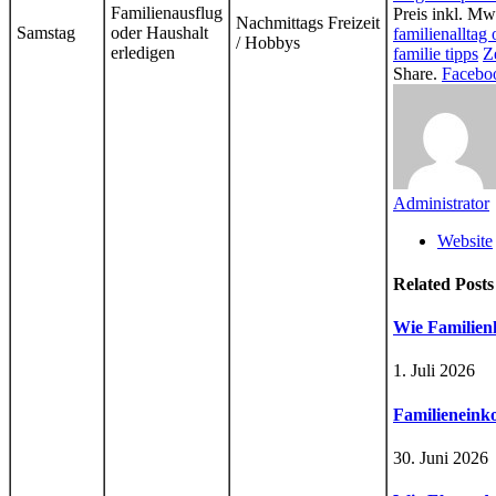
Familienausflug
Preis inkl. Mw
Nachmittags Freizeit
Samstag
oder Haushalt
familienalltag 
/ Hobbys
erledigen
familie tipps
Z
Share.
Facebo
Administrator
Website
Related
Posts
Wie Familien
1. Juli 2026
Familieneinko
30. Juni 2026