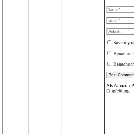
Save my na
Benachrich
Benachrich
Als Amazon-Par
Empfehlung