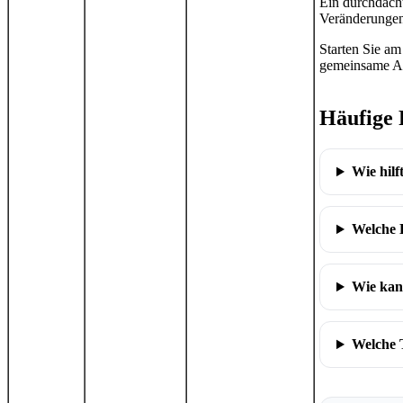
Ein durchdach
Veränderungen 
Starten Sie am
gemeinsame Akt
Häufige 
Wie hilf
Welche E
Wie kan
Welche T