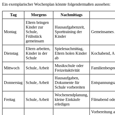
Ein exemplarischer Wochenplan könnte folgendermaßen aussehen:
Tag
Morgens
Nachmittags
Eltern bringen
Kinder zur
Hausaufgabenzeit,
Montag
Schule,
Sporttraining der
Gemeinsames A
Frühstück
Kinder
gemeinsam
Eltern arbeiten,
Spielenachmittag,
Dienstag
Kinder in der
Eltern holen Kinder
Kochabend, A
Schule
ab
Musikschule oder
Mittwoch
Schule, Arbeit
Familienbespr
Freizeitaktivität
Hausaufgaben,
Donnerstag
Schule, Arbeit
Dokumente für
Entspannungsz
Schule vorbereiten
Wochenendplanung,
Freitag
Schule, Arbeit
kleine Einkäufe
Filmabend ode
erledigen
Vorbereitung 