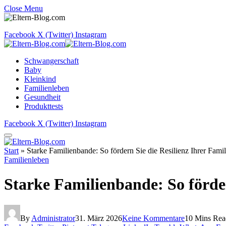
Close Menu
Facebook
X (Twitter)
Instagram
Schwangerschaft
Baby
Kleinkind
Familienleben
Gesundheit
Produkttests
Facebook
X (Twitter)
Instagram
Start
»
Starke Familienbande: So fördern Sie die Resilienz Ihrer Famil
Familienleben
Starke Familienbande: So förder
By
Administrator
31. März 2026
Keine Kommentare
10 Mins Rea