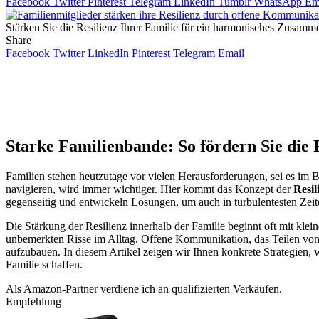
Facebook
Twitter
Pinterest
Telegram
LinkedIn
Tumblr
WhatsApp
Em
Stärken Sie die Resilienz Ihrer Familie für ein harmonisches Zusamm
Share
Facebook
Twitter
LinkedIn
Pinterest
Telegram
Email
Starke Familienbande: So fördern Sie die 
Familien stehen heutzutage vor vielen Herausforderungen, sei es im 
navigieren, wird immer wichtiger. Hier kommt das Konzept der
Resil
gegenseitig und entwickeln Lösungen, um auch in turbulentesten Zeite
Die Stärkung der Resilienz innerhalb der Familie beginnt oft mit kle
unbemerkten Risse im Alltag. Offene Kommunikation, das Teilen von 
aufzubauen. In diesem Artikel zeigen wir Ihnen konkrete Strategien,
Familie schaffen.
Als Amazon-Partner verdiene ich an qualifizierten Verkäufen.
Empfehlung