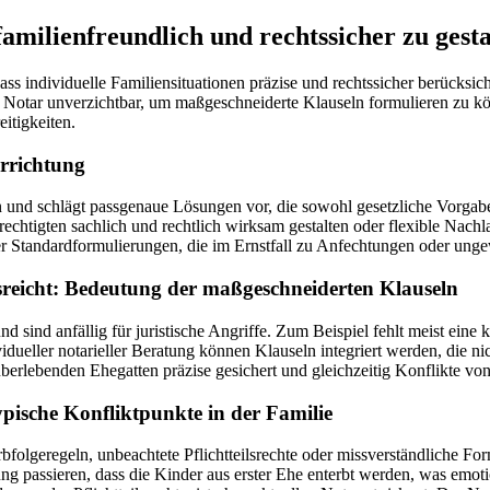
amilienfreundlich und rechtssicher zu gest
, dass individuelle Familiensituationen präzise und rechtssicher berücks
er Notar unverzichtbar, um maßgeschneiderte Klauseln formulieren zu kö
itigkeiten.
errichtung
ion und schlägt passgenaue Lösungen vor, die sowohl gesetzliche Vorgab
rechtigten sachlich und rechtlich wirksam gestalten oder flexible Nach
r Standardformulierungen, die im Ernstfall zu Anfechtungen oder unge
sreicht: Bedeutung der maßgeschneiderten Klauseln
 sind anfällig für juristische Angriffe. Zum Beispiel fehlt meist ein
ueller notarieller Beratung können Klauseln integriert werden, die ni
berlebenden Ehegatten präzise gesichert und gleichzeitig Konflikte v
typische Konfliktpunkte in der Familie
bfolgeregeln, unbeachtete Pflichtteilsrechte oder missverständliche Form
ng passieren, dass die Kinder aus erster Ehe enterbt werden, was emot