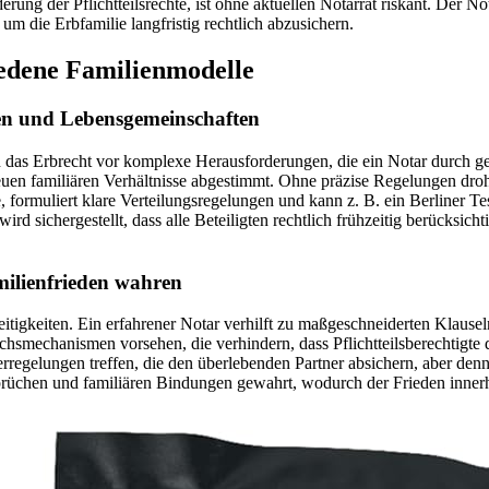
ung der Pflichtteilsrechte, ist ohne aktuellen Notarrat riskant. Der 
m die Erbfamilie langfristig rechtlich abzusichern.
iedene Familienmodelle
en und Lebensgemeinschaften
das Erbrecht vor komplexe Herausforderungen, die ein Notar durch gezi
 neuen familiären Verhältnisse abgestimmt. Ohne präzise Regelungen dr
, formuliert klare Verteilungsregelungen und kann z. B. ein Berliner 
ird sichergestellt, dass alle Beteiligten rechtlich frühzeitig berücks
amilienfrieden wahren
reitigkeiten. Ein erfahrener Notar verhilft zu maßgeschneiderten Klausel
ichsmechanismen vorsehen, die verhindern, dass Pflichtteilsberechtig
rregelungen treffen, die den überlebenden Partner absichern, aber denn
üchen und familiären Bindungen gewahrt, wodurch der Frieden innerhal