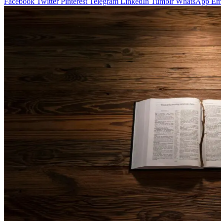
Facebook
Twitter
Pinterest
Telegram
LinkedIn
Tumblr
WhatsApp
Em