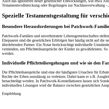
Auch das Ignorieren neuer gesetzlicher Entwicklungen, wie etwa Änder
Testamentsvollstreckung oder Regelungen zur Nachlassverwaltung –, u
Spezielle Testamentsgestaltung für versch
Besondere Herausforderungen bei Patchwork-Famili
Patchwork-Familien und unverheiratete Lebensgemeinschaften stellen 
Ehepaaren sind die gesetzlichen Erbfolgen hier häufig nicht auf die
überlebenden Partner. Ein Notar berücksichtigt individuelle Umstände
vermeiden, um Pflichtteilsansprüche der Kinder zu gewährleisten. So w
werden.
Individuelle Pflichtteilsregelungen und wie sie den F
Die Pflichtteilsansprüche sind eine der häufigsten Ursachen für Erbst
Rechte der Erben unzulässig zu verletzen. Dabei kann er z.B. Ausgle
benachteiligt werden. In Patchwork-Konstellationen lassen sich Sonde
individuellen Lösungen wird die Balance zwischen gesetzlichen Anspr
Empfehlung