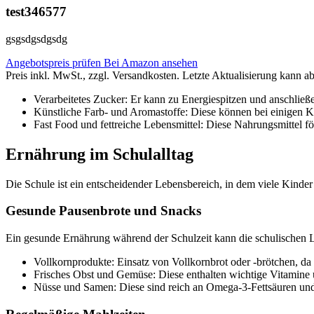
test346577
gsgsdgsdgsdg
Angebotspreis prüfen
Bei Amazon ansehen
Preis inkl. MwSt., zzgl. Versandkosten. Letzte Aktualisierung kann a
Verarbeitetes Zucker: Er kann zu Energiespitzen und anschließ
Künstliche Farb- und Aromastoffe: Diese können bei einigen K
Fast Food und fettreiche Lebensmittel: Diese Nahrungsmittel f
Ernährung im Schulalltag
Die Schule ist ein entscheidender Lebensbereich, in dem viele Kinde
Gesunde Pausenbrote und Snacks
Ein gesunde Ernährung während der Schulzeit kann die schulischen Le
Vollkornprodukte: Einsatz von Vollkornbrot oder -brötchen, da 
Frisches Obst und Gemüse: Diese enthalten wichtige Vitamine u
Nüsse und Samen: Diese sind reich an Omega-3-Fettsäuren und