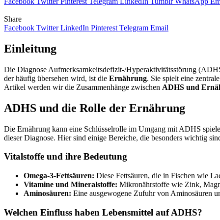
Facebook
Twitter
Pinterest
Telegram
LinkedIn
Tumblr
WhatsApp
Em
Share
Facebook
Twitter
LinkedIn
Pinterest
Telegram
Email
Einleitung
Die Diagnose Aufmerksamkeitsdefizit-/Hyperaktivitätsstörung (ADHS) b
der häufig übersehen wird, ist die
Ernährung
. Sie spielt eine zentr
Artikel werden wir die Zusammenhänge zwischen
ADHS und Ernä
ADHS und die Rolle der Ernährung
Die Ernährung kann eine Schlüsselrolle im Umgang mit ADHS spielen
dieser Diagnose. Hier sind einige Bereiche, die besonders wichtig sin
Vitalstoffe und ihre Bedeutung
Omega-3-Fettsäuren:
Diese Fettsäuren, die in Fischen wie L
Vitamine und Mineralstoffe:
Mikronährstoffe wie Zink, Magne
Aminosäuren:
Eine ausgewogene Zufuhr von Aminosäuren unters
Welchen Einfluss haben Lebensmittel auf ADHS?