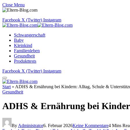
Close Menu
Facebook
X (Twitter)
Instagram
Schwangerschaft
Baby
Kleinkind
Familienleben
Gesundheit
Produkttests
Facebook
X (Twitter)
Instagram
Start
»
ADHS & Ernährung bei Kindern: Alltag, Schule & Unterstützu
Gesundheit
ADHS & Ernährung bei Kindern:
By
Administrator
6. Februar 2026
Keine Kommentare
4 Mins Rea