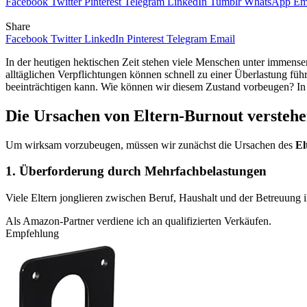
Facebook
Twitter
Pinterest
Telegram
LinkedIn
Tumblr
WhatsApp
Em
Share
Facebook
Twitter
LinkedIn
Pinterest
Telegram
Email
In der heutigen hektischen Zeit stehen viele Menschen unter immen
alltäglichen Verpflichtungen können schnell zu einer Überlastung füh
beeinträchtigen kann. Wie können wir diesem Zustand vorbeugen? In d
Die Ursachen von Eltern-Burnout versteh
Um wirksam vorzubeugen, müssen wir zunächst die Ursachen des
El
1. Überforderung durch Mehrfachbelastungen
Viele Eltern jonglieren zwischen Beruf, Haushalt und der Betreuung
Als Amazon-Partner verdiene ich an qualifizierten Verkäufen.
Empfehlung