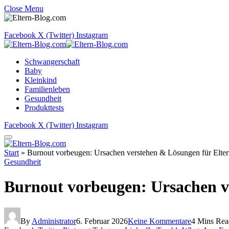
Close Menu
Facebook
X (Twitter)
Instagram
Schwangerschaft
Baby
Kleinkind
Familienleben
Gesundheit
Produkttests
Facebook
X (Twitter)
Instagram
Start
»
Burnout vorbeugen: Ursachen verstehen & Lösungen für Elte
Gesundheit
Burnout vorbeugen: Ursachen v
By
Administrator
6. Februar 2026
Keine Kommentare
4 Mins Rea