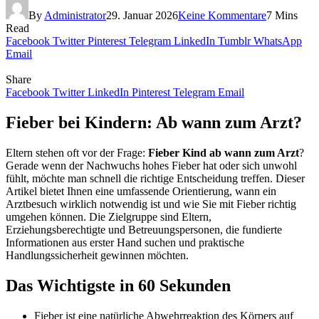
By
Administrator
29. Januar 2026
Keine Kommentare
7 Mins
Read
Facebook
Twitter
Pinterest
Telegram
LinkedIn
Tumblr
WhatsApp
Email
Share
Facebook
Twitter
LinkedIn
Pinterest
Telegram
Email
Fieber bei Kindern: Ab wann zum Arzt?
Eltern stehen oft vor der Frage:
Fieber Kind ab wann zum Arzt
?
Gerade wenn der Nachwuchs hohes Fieber hat oder sich unwohl
fühlt, möchte man schnell die richtige Entscheidung treffen. Dieser
Artikel bietet Ihnen eine umfassende Orientierung, wann ein
Arztbesuch wirklich notwendig ist und wie Sie mit Fieber richtig
umgehen können. Die Zielgruppe sind Eltern,
Erziehungsberechtigte und Betreuungspersonen, die fundierte
Informationen aus erster Hand suchen und praktische
Handlungssicherheit gewinnen möchten.
Das Wichtigste in 60 Sekunden
Fieber ist eine natürliche Abwehrreaktion des Körpers auf