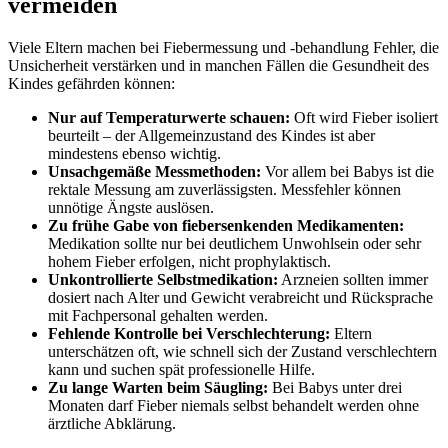
vermeiden
Viele Eltern machen bei Fiebermessung und -behandlung Fehler, die
Unsicherheit verstärken und in manchen Fällen die Gesundheit des
Kindes gefährden können:
Nur auf Temperaturwerte schauen:
Oft wird Fieber isoliert
beurteilt – der Allgemeinzustand des Kindes ist aber
mindestens ebenso wichtig.
Unsachgemäße Messmethoden:
Vor allem bei Babys ist die
rektale Messung am zuverlässigsten. Messfehler können
unnötige Ängste auslösen.
Zu frühe Gabe von fiebersenkenden Medikamenten:
Medikation sollte nur bei deutlichem Unwohlsein oder sehr
hohem Fieber erfolgen, nicht prophylaktisch.
Unkontrollierte Selbstmedikation:
Arzneien sollten immer
dosiert nach Alter und Gewicht verabreicht und Rücksprache
mit Fachpersonal gehalten werden.
Fehlende Kontrolle bei Verschlechterung:
Eltern
unterschätzen oft, wie schnell sich der Zustand verschlechtern
kann und suchen spät professionelle Hilfe.
Zu lange Warten beim Säugling:
Bei Babys unter drei
Monaten darf Fieber niemals selbst behandelt werden ohne
ärztliche Abklärung.