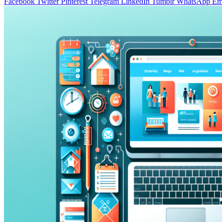
Facebook
Twitter
Pinterest
Telegram
LinkedIn
Tumblr
WhatsApp
Em