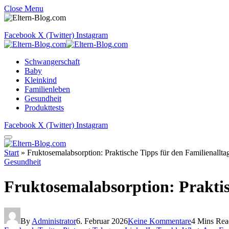
Close Menu
Facebook
X (Twitter)
Instagram
Schwangerschaft
Baby
Kleinkind
Familienleben
Gesundheit
Produkttests
Facebook
X (Twitter)
Instagram
Start
»
Fruktosemalabsorption: Praktische Tipps für den Familienallta
Gesundheit
Fruktosemalabsorption: Praktis
By
Administrator
6. Februar 2026
Keine Kommentare
4 Mins Rea