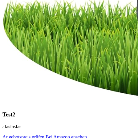
Test2
afasfasfas
Angebotspreis prüfen
Bei Amazon ansehen