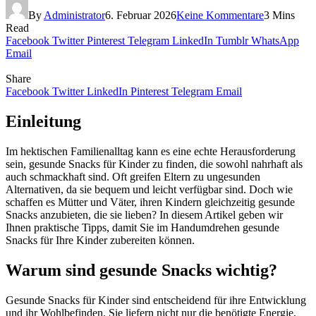
By
Administrator
6. Februar 2026
Keine Kommentare
3 Mins
Read
Facebook
Twitter
Pinterest
Telegram
LinkedIn
Tumblr
WhatsApp
Email
Share
Facebook
Twitter
LinkedIn
Pinterest
Telegram
Email
Einleitung
Im hektischen Familienalltag kann es eine echte Herausforderung
sein, gesunde Snacks für Kinder zu finden, die sowohl nahrhaft als
auch schmackhaft sind. Oft greifen Eltern zu ungesunden
Alternativen, da sie bequem und leicht verfügbar sind. Doch wie
schaffen es Mütter und Väter, ihren Kindern gleichzeitig gesunde
Snacks anzubieten, die sie lieben? In diesem Artikel geben wir
Ihnen praktische Tipps, damit Sie im Handumdrehen gesunde
Snacks für Ihre Kinder zubereiten können.
Warum sind gesunde Snacks wichtig?
Gesunde Snacks für Kinder sind entscheidend für ihre Entwicklung
und ihr Wohlbefinden. Sie liefern nicht nur die benötigte Energie,