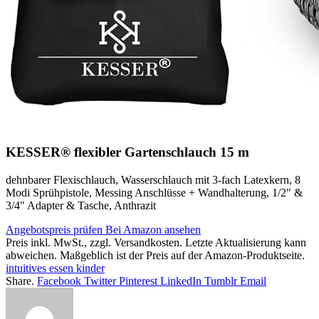
KESSER® flexibler Gartenschlauch 15 m
dehnbarer Flexischlauch, Wasserschlauch mit 3-fach Latexkern, 8
Modi Sprühpistole, Messing Anschlüsse + Wandhalterung, 1/2" &
3/4" Adapter & Tasche, Anthrazit
Angebotspreis prüfen
Bei Amazon ansehen
Preis inkl. MwSt., zzgl. Versandkosten. Letzte Aktualisierung kann
abweichen. Maßgeblich ist der Preis auf der Amazon-Produktseite.
intuitives essen kinder
Share.
Facebook
Twitter
Pinterest
LinkedIn
Tumblr
Email