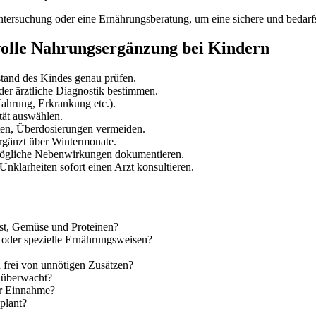
 Untersuchung oder eine Ernährungsberatung, um eine sichere und beda
nnvolle Nahrungsergänzung bei Kindern
and des Kindes genau prüfen.
der ärztliche Diagnostik bestimmen.
ahrung, Erkrankung etc.).
tät auswählen.
en, Überdosierungen vermeiden.
rgänzt über Wintermonate.
ögliche Nebenwirkungen dokumentieren.
klarheiten sofort einen Arzt konsultieren.
t, Gemüse und Proteinen?
 oder spezielle Ernährungsweisen?
 frei von unnötigen Zusätzen?
 überwacht?
er Einnahme?
plant?