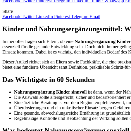
Facebook
Twitter
Pinterest
Telegram
LinkedIn
Tumblr
WhatsApp
Em
Share
Facebook
Twitter
LinkedIn
Pinterest
Telegram
Email
Kinder und Nahrungsergänzungsmittel: Wa
Immer öfter fragen sich Eltern, ob eine
Nahrungsergänzung Kinder 
essenziell für die gesunde Entwicklung sein. Doch nicht immer geli
Einsatz kommen. Dabei ist es wichtig, den individuellen Bedarf des 
Dieser Artikel richtet sich an Eltern sowie Fachkräfte, die eine pr
bietet eine fundierte Übersicht samt Definition, praktikable Schritt-fü
Das Wichtigste in 60 Sekunden
Nahrungsergänzung Kinder sinnvoll
ist dann, wenn der Nähr
Die Auswahl sollte altersgerecht, sicher und bedarfsorientiert er
Eine ärztliche Beratung ist vor dem Beginn empfehlenswert, u
Überdosierungen und ein unkritischer Einsatz bergen Gefahren
Eine gesunde, abwechslungsreiche Ernährung ist grundsätzlich 
Regelmäßige Kontrolle und Beobachtung der Wirkung sollten 
Was bedeutet Nahrungsergänzung speziell