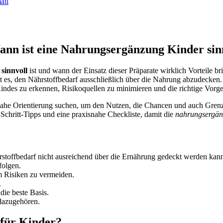
ail
nn ist eine Nahrungsergänzung Kinder sin
sinnvoll
ist und wann der Einsatz dieser Präparate wirklich Vorteile 
ngt es, den Nährstoffbedarf ausschließlich über die Nahrung abzudecke
Kindes zu erkennen, Risikoquellen zu minimieren und die richtige Vor
axisnahe Orientierung suchen, um den Nutzen, die Chancen und auch Gr
r-Schritt-Tipps und eine praxisnahe Checkliste, damit die
nahrungsergänz
stoffbedarf nicht ausreichend über die Ernährung gedeckt werden kan
folgen.
m Risiken zu vermeiden.
.
die beste Basis.
dazugehören.
 für Kinder?