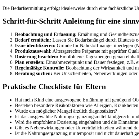
Die Bedarfsermittlung erfolgt idealerweise durch eine fachärztliche
Schritt-für-Schritt Anleitung für eine si
Beobachtung und Erfassung:
Ernährung und Gesundheitszust
Bedarf ermitteln:
Lassen Sie Bedarfsmängel durch Bluttests o
Issue identifizieren:
Gründe für Nährstoffmangel überlegen (N
Produktauswahl:
Altersgerechte Präparate mit geprüfter Quali
Dosierung beachten:
Empfohlene Tagesmengen genau einhalt
Plan erstellen:
Einnahmezeitpunkt und Dauer festlegen, z.B. e
Regelmäßige Kontrolle:
Beobachtung der Wirksamkeit und m
Beratung suchen:
Bei Unsicherheiten, Nebenwirkungen oder Un
Praktische Checkliste für Eltern
Hat mein Kind eine ausgewogene Ernährung mit genügend Obs
Bestehen besondere Risikofaktoren wie Allergien, Krankheiten
Wurde ein möglicher Mangel ärztlich diagnostiziert?
Ist das ausgewählte Nahrungsergänzungsmittel kindgerecht und
Wird die empfohlene Dosierung eingehalten und die Einnahme
Gibt es Nebenwirkungen oder Unverträglichkeiten während d
Ist die Nahrungsergänzung nur temporär und nicht dauerhaft ge