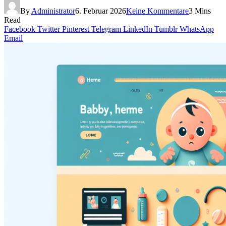
By
Administrator
6. Februar 2026
Keine Kommentare
3 Mins
Read
Facebook
Twitter
Pinterest
Telegram
LinkedIn
Tumblr
WhatsApp
Email