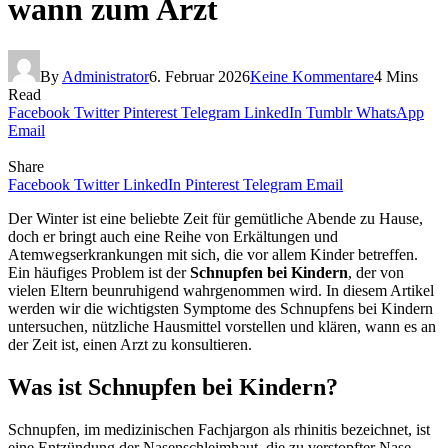
wann zum Arzt
By
Administrator
6. Februar 2026
Keine Kommentare
4 Mins
Read
Facebook
Twitter
Pinterest
Telegram
LinkedIn
Tumblr
WhatsApp
Email
Share
Facebook
Twitter
LinkedIn
Pinterest
Telegram
Email
Der Winter ist eine beliebte Zeit für gemütliche Abende zu Hause,
doch er bringt auch eine Reihe von Erkältungen und
Atemwegserkrankungen mit sich, die vor allem Kinder betreffen.
Ein häufiges Problem ist der
Schnupfen bei Kindern
, der von
vielen Eltern beunruhigend wahrgenommen wird. In diesem Artikel
werden wir die wichtigsten Symptome des Schnupfens bei Kindern
untersuchen, nützliche Hausmittel vorstellen und klären, wann es an
der Zeit ist, einen Arzt zu konsultieren.
Was ist Schnupfen bei Kindern?
Schnupfen, im medizinischen Fachjargon als rhinitis bezeichnet, ist
eine Entzündung der Nasenschleimhaut, die zu verstopfter Nase,