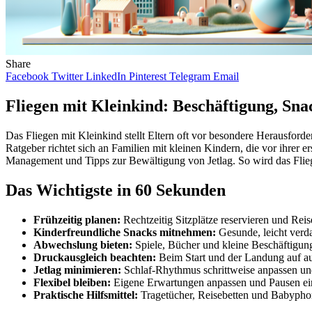
Share
Facebook
Twitter
LinkedIn
Pinterest
Telegram
Email
Fliegen mit Kleinkind: Beschäftigung, Snac
Das Fliegen mit Kleinkind stellt Eltern oft vor besondere Herausforder
Ratgeber richtet sich an Familien mit kleinen Kindern, die vor ihre
Management und Tipps zur Bewältigung von Jetlag. So wird das Flieg
Das Wichtigste in 60 Sekunden
Frühzeitig planen:
Rechtzeitig Sitzplätze reservieren und Rei
Kinderfreundliche Snacks mitnehmen:
Gesunde, leicht verd
Abwechslung bieten:
Spiele, Bücher und kleine Beschäftigun
Druckausgleich beachten:
Beim Start und der Landung auf au
Jetlag minimieren:
Schlaf-Rhythmus schrittweise anpassen und
Flexibel bleiben:
Eigene Erwartungen anpassen und Pausen ei
Praktische Hilfsmittel:
Tragetücher, Reisebetten und Babypho