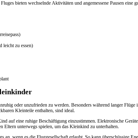
 Fluges bieten wechselnde Aktivitäten und angemessene Pausen eine g
reisepass)
 leicht zu essen)
plant
leinkinder
ruhig oder unzufrieden zu werden. Besonders während langer Flüge ist 
baren Kleinteile enthalten, sind ideal.
Kind auf eine ruhige Beschäftigung einzustimmen. Elektronische Geräte 
n Eltern unterwegs spielen, um das Kleinkind zu unterhalten.
an, wenn es die Fluggesellschaft erlaubt. So kann überschüssige Ener