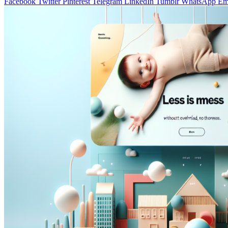
Facebook
Twitter
Pinterest
Telegram
LinkedIn
Tumblr
WhatsApp
Em