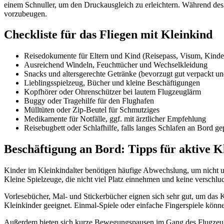
einem Schnuller, um den Druckausgleich zu erleichtern. Während des
vorzubeugen.
Checkliste für das Fliegen mit Kleinkind
Reisedokumente für Eltern und Kind (Reisepass, Visum, Kinder
Ausreichend Windeln, Feuchttücher und Wechselkleidung
Snacks und altersgerechte Getränke (bevorzugt gut verpackt und
Lieblingsspielzeug, Bücher und kleine Beschäftigungen
Kopfhörer oder Ohrenschützer bei lautem Flugzeuglärm
Buggy oder Tragehilfe für den Flughafen
Mülltüten oder Zip-Beutel für Schmutziges
Medikamente für Notfälle, ggf. mit ärztlicher Empfehlung
Reisebugbett oder Schlafhilfe, falls langes Schlafen an Bord ge
Beschäftigung an Bord: Tipps für aktive K
Kinder im Kleinkindalter benötigen häufige Abwechslung, um nicht un
Kleine Spielzeuge, die nicht viel Platz einnehmen und keine verschluck
Vorlesebücher, Mal- und Stickerbücher eignen sich sehr gut, um das 
Kleinkinder geeignet. Einmal-Spiele oder einfache Fingerspiele könne
Außerdem bieten sich kurze Bewegungspausen im Gang des Flugzeugs 