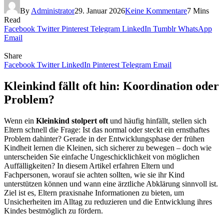
By
Administrator
29. Januar 2026
Keine Kommentare
7 Mins
Read
Facebook
Twitter
Pinterest
Telegram
LinkedIn
Tumblr
WhatsApp
Email
Share
Facebook
Twitter
LinkedIn
Pinterest
Telegram
Email
Kleinkind fällt oft hin: Koordination oder
Problem?
Wenn ein
Kleinkind stolpert oft
und häufig hinfällt, stellen sich
Eltern schnell die Frage: Ist das normal oder steckt ein ernsthaftes
Problem dahinter? Gerade in der Entwicklungsphase der frühen
Kindheit lernen die Kleinen, sich sicherer zu bewegen – doch wie
unterscheiden Sie einfache Ungeschicklichkeit von möglichen
Auffälligkeiten? In diesem Artikel erfahren Eltern und
Fachpersonen, worauf sie achten sollten, wie sie ihr Kind
unterstützen können und wann eine ärztliche Abklärung sinnvoll ist.
Ziel ist es, Eltern praxisnahe Informationen zu bieten, um
Unsicherheiten im Alltag zu reduzieren und die Entwicklung ihres
Kindes bestmöglich zu fördern.