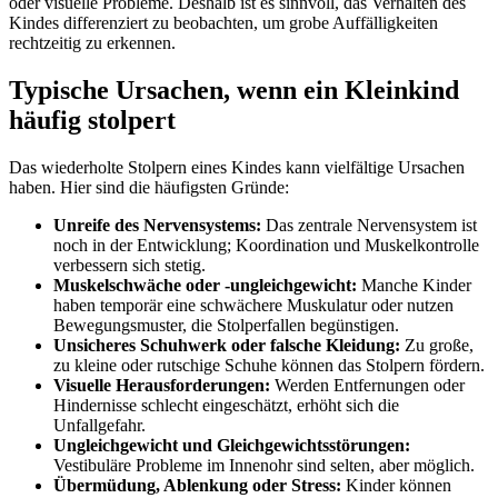
oder visuelle Probleme. Deshalb ist es sinnvoll, das Verhalten des
Kindes differenziert zu beobachten, um grobe Auffälligkeiten
rechtzeitig zu erkennen.
Typische Ursachen, wenn ein Kleinkind
häufig stolpert
Das wiederholte Stolpern eines Kindes kann vielfältige Ursachen
haben. Hier sind die häufigsten Gründe:
Unreife des Nervensystems:
Das zentrale Nervensystem ist
noch in der Entwicklung; Koordination und Muskelkontrolle
verbessern sich stetig.
Muskelschwäche oder -ungleichgewicht:
Manche Kinder
haben temporär eine schwächere Muskulatur oder nutzen
Bewegungsmuster, die Stolperfallen begünstigen.
Unsicheres Schuhwerk oder falsche Kleidung:
Zu große,
zu kleine oder rutschige Schuhe können das Stolpern fördern.
Visuelle Herausforderungen:
Werden Entfernungen oder
Hindernisse schlecht eingeschätzt, erhöht sich die
Unfallgefahr.
Ungleichgewicht und Gleichgewichtsstörungen:
Vestibuläre Probleme im Innenohr sind selten, aber möglich.
Übermüdung, Ablenkung oder Stress:
Kinder können