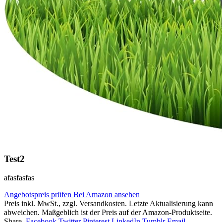
Test2
afasfasfas
Angebotspreis prüfen
Bei Amazon ansehen
Preis inkl. MwSt., zzgl. Versandkosten. Letzte Aktualisierung kann
abweichen. Maßgeblich ist der Preis auf der Amazon-Produktseite.
Share.
Facebook
Twitter
Pinterest
LinkedIn
Tumblr
Email