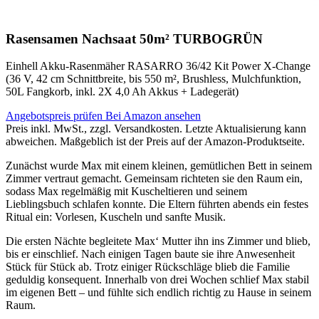
Rasensamen Nachsaat 50m² TURBOGRÜN
Einhell Akku-Rasenmäher RASARRO 36/42 Kit Power X-Change
(36 V, 42 cm Schnittbreite, bis 550 m², Brushless, Mulchfunktion,
50L Fangkorb, inkl. 2X 4,0 Ah Akkus + Ladegerät)
Angebotspreis prüfen
Bei Amazon ansehen
Preis inkl. MwSt., zzgl. Versandkosten. Letzte Aktualisierung kann
abweichen. Maßgeblich ist der Preis auf der Amazon-Produktseite.
Zunächst wurde Max mit einem kleinen, gemütlichen Bett in seinem
Zimmer vertraut gemacht. Gemeinsam richteten sie den Raum ein,
sodass Max regelmäßig mit Kuscheltieren und seinem
Lieblingsbuch schlafen konnte. Die Eltern führten abends ein festes
Ritual ein: Vorlesen, Kuscheln und sanfte Musik.
Die ersten Nächte begleitete Max‘ Mutter ihn ins Zimmer und blieb,
bis er einschlief. Nach einigen Tagen baute sie ihre Anwesenheit
Stück für Stück ab. Trotz einiger Rückschläge blieb die Familie
geduldig konsequent. Innerhalb von drei Wochen schlief Max stabil
im eigenen Bett – und fühlte sich endlich richtig zu Hause in seinem
Raum.