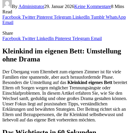
By
Administrator
29. Januar 2026
Keine Kommentare
8 Mins
Read
Facebook
Twitter
Pinterest
Telegram
LinkedIn
Tumblr
WhatsApp
Email
Share
Facebook
Twitter
LinkedIn
Pinterest
Telegram
Email
Kleinkind im eigenen Bett: Umstellung
ohne Drama
Der Übergang vom Elternbett zum eigenen Zimmer ist für viele
Familien eine spannende, aber auch herausfordernde Phase.
Besonders die Umstellung auf das
Kleinkind eigenes Bett
bereitet
Eltern oft Sorgen wegen möglicher Trennungsängste oder
Einschlafproblemen. In diesem Artikel erfahren Sie, wie Sie den
Wechsel sanft, geduldig und ohne großes Drama gestalten können.
Unser Fokus liegt auf praxisnahen Tipps, verständlichen
Erklärungen und bewährten Strategien. Der Beitrag richtet sich an
Eltern und Bezugspersonen, die ihr Kleinkind selbstbewusst und
liebevoll auf das eigene Bett vorbereiten möchten.
Das Wichtigste in 60 Sekunden