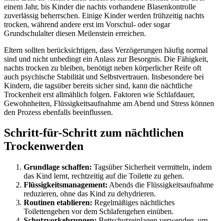
einem Jahr, bis Kinder die nachts vorhandene Blasenkontrolle
zuverlässig beherrschen. Einige Kinder werden frühzeitig nachts
trocken, während andere erst im Vorschul- oder sogar
Grundschulalter diesen Meilenstein erreichen.
Eltern sollten berücksichtigen, dass Verzögerungen häufig normal
sind und nicht unbedingt ein Anlass zur Besorgnis. Die Fähigkeit,
nachts trocken zu bleiben, benötigt neben körperlicher Reife oft
auch psychische Stabilität und Selbstvertrauen. Insbesondere bei
Kindern, die tagsüber bereits sicher sind, kann die nächtliche
Trockenheit erst allmählich folgen. Faktoren wie Schlafdauer,
Gewohnheiten, Flüssigkeitsaufnahme am Abend und Stress können
den Prozess ebenfalls beeinflussen.
Schritt-für-Schritt zum nächtlichen
Trockenwerden
Grundlage schaffen:
Tagsüber Sicherheit vermitteln, indem
das Kind lernt, rechtzeitig auf die Toilette zu gehen.
Flüssigkeitsmanagement:
Abends die Flüssigkeitsaufnahme
reduzieren, ohne das Kind zu dehydrieren.
Routinen etablieren:
Regelmäßiges nächtliches
Toilettengehen vor dem Schlafengehen einüben.
Schutzvorkehrungen:
Bettschutzeinlagen verwenden, um