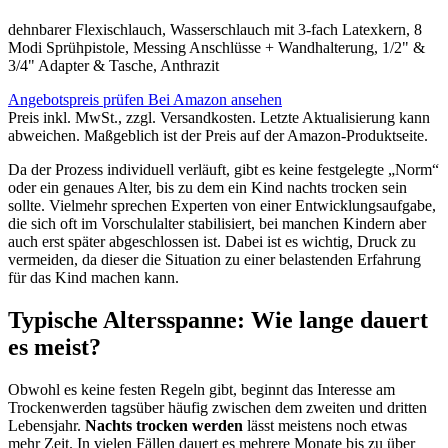
dehnbarer Flexischlauch, Wasserschlauch mit 3-fach Latexkern, 8
Modi Sprühpistole, Messing Anschlüsse + Wandhalterung, 1/2" &
3/4" Adapter & Tasche, Anthrazit
Angebotspreis prüfen
Bei Amazon ansehen
Preis inkl. MwSt., zzgl. Versandkosten. Letzte Aktualisierung kann
abweichen. Maßgeblich ist der Preis auf der Amazon-Produktseite.
Da der Prozess individuell verläuft, gibt es keine festgelegte „Norm“
oder ein genaues Alter, bis zu dem ein Kind nachts trocken sein
sollte. Vielmehr sprechen Experten von einer Entwicklungsaufgabe,
die sich oft im Vorschulalter stabilisiert, bei manchen Kindern aber
auch erst später abgeschlossen ist. Dabei ist es wichtig, Druck zu
vermeiden, da dieser die Situation zu einer belastenden Erfahrung
für das Kind machen kann.
Typische Altersspanne: Wie lange dauert
es meist?
Obwohl es keine festen Regeln gibt, beginnt das Interesse am
Trockenwerden tagsüber häufig zwischen dem zweiten und dritten
Lebensjahr.
Nachts trocken werden
lässt meistens noch etwas
mehr Zeit. In vielen Fällen dauert es mehrere Monate bis zu über