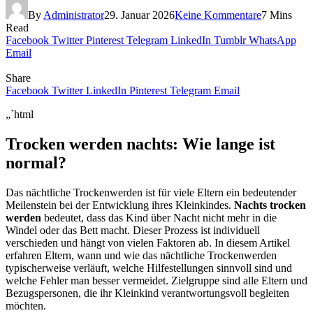
By
Administrator
29. Januar 2026
Keine Kommentare
7 Mins
Read
Facebook
Twitter
Pinterest
Telegram
LinkedIn
Tumblr
WhatsApp
Email
Share
Facebook
Twitter
LinkedIn
Pinterest
Telegram
Email
„`html
Trocken werden nachts: Wie lange ist
normal?
Das nächtliche Trockenwerden ist für viele Eltern ein bedeutender
Meilenstein bei der Entwicklung ihres Kleinkindes.
Nachts trocken
werden
bedeutet, dass das Kind über Nacht nicht mehr in die
Windel oder das Bett macht. Dieser Prozess ist individuell
verschieden und hängt von vielen Faktoren ab. In diesem Artikel
erfahren Eltern, wann und wie das nächtliche Trockenwerden
typischerweise verläuft, welche Hilfestellungen sinnvoll sind und
welche Fehler man besser vermeidet. Zielgruppe sind alle Eltern und
Bezugspersonen, die ihr Kleinkind verantwortungsvoll begleiten
möchten.