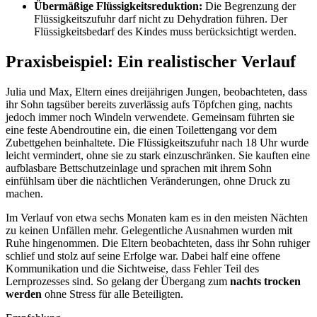
Übermäßige Flüssigkeitsreduktion:
Die Begrenzung der
Flüssigkeitszufuhr darf nicht zu Dehydration führen. Der
Flüssigkeitsbedarf des Kindes muss berücksichtigt werden.
Praxisbeispiel: Ein realistischer Verlauf
Julia und Max, Eltern eines dreijährigen Jungen, beobachteten, dass
ihr Sohn tagsüber bereits zuverlässig aufs Töpfchen ging, nachts
jedoch immer noch Windeln verwendete. Gemeinsam führten sie
eine feste Abendroutine ein, die einen Toilettengang vor dem
Zubettgehen beinhaltete. Die Flüssigkeitszufuhr nach 18 Uhr wurde
leicht vermindert, ohne sie zu stark einzuschränken. Sie kauften eine
aufblasbare Bettschutzeinlage und sprachen mit ihrem Sohn
einfühlsam über die nächtlichen Veränderungen, ohne Druck zu
machen.
Im Verlauf von etwa sechs Monaten kam es in den meisten Nächten
zu keinen Unfällen mehr. Gelegentliche Ausnahmen wurden mit
Ruhe hingenommen. Die Eltern beobachteten, dass ihr Sohn ruhiger
schlief und stolz auf seine Erfolge war. Dabei half eine offene
Kommunikation und die Sichtweise, dass Fehler Teil des
Lernprozesses sind. So gelang der Übergang zum
nachts trocken
werden
ohne Stress für alle Beteiligten.