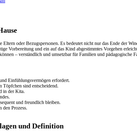
ail
Hause
re Eltern oder Bezugspersonen. Es bedeutet nicht nur das Ende der Win
tige Vorbereitung und ein auf das Kind abgestimmtes Vorgehen erleicht
 können – verständlich und umsetzbar für Familien und pädagogische Fa
d und Einfühlungsvermögen erfordert.
am Töpfchen sind entscheidend.
 in der Kita.
ndes.
equent und freundlich bleiben.
en den Prozess.
agen und Definition