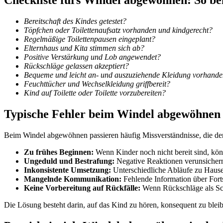
Checkliste fürs Windel abgewöhnen: So be
Bereitschaft des Kindes getestet?
Töpfchen oder Toilettenaufsatz vorhanden und kindgerecht?
Regelmäßige Toilettenpausen eingeplant?
Elternhaus und Kita stimmen sich ab?
Positive Verstärkung und Lob angewendet?
Rückschläge gelassen akzeptiert?
Bequeme und leicht an- und auszuziehende Kleidung vorhand
Feuchttücher und Wechselkleidung griffbereit?
Kind auf Toilette oder Toilette vorzubereiten?
Typische Fehler beim Windel abgewöhnen 
Beim Windel abgewöhnen passieren häufig Missverständnisse, die den 
Zu frühes Beginnen:
Wenn Kinder noch nicht bereit sind, kön
Ungeduld und Bestrafung:
Negative Reaktionen verunsichern
Inkonsistente Umsetzung:
Unterschiedliche Abläufe zu Hause
Mangelnde Kommunikation:
Fehlende Information über Fort
Keine Vorbereitung auf Rückfälle:
Wenn Rückschläge als Sche
Die Lösung besteht darin, auf das Kind zu hören, konsequent zu blei