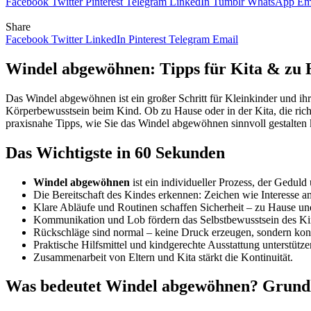
Facebook
Twitter
Pinterest
Telegram
LinkedIn
Tumblr
WhatsApp
Em
Share
Facebook
Twitter
LinkedIn
Pinterest
Telegram
Email
Windel abgewöhnen: Tipps für Kita & zu 
Das Windel abgewöhnen ist ein großer Schritt für Kleinkinder und ih
Körperbewusstsein beim Kind. Ob zu Hause oder in der Kita, die rich
praxisnahe Tipps, wie Sie das Windel abgewöhnen sinnvoll gestalten
Das Wichtigste in 60 Sekunden
Windel abgewöhnen
ist ein individueller Prozess, der Gedul
Die Bereitschaft des Kindes erkennen: Zeichen wie Interesse 
Klare Abläufe und Routinen schaffen Sicherheit – zu Hause und
Kommunikation und Lob fördern das Selbstbewusstsein des Ki
Rückschläge sind normal – keine Druck erzeugen, sondern kons
Praktische Hilfsmittel und kindgerechte Ausstattung unterstütz
Zusammenarbeit von Eltern und Kita stärkt die Kontinuität.
Was bedeutet Windel abgewöhnen? Grundl