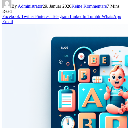
By
Administrator
29. Januar 2026
Keine Kommentare
7 Mins
Read
Facebook
Twitter
Pinterest
Telegram
LinkedIn
Tumblr
WhatsApp
Email