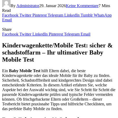
By
Administrator
29. Januar 2026
Keine Kommentare
7 Mins
Read
Facebook
Twitter
Pinterest
Telegram
LinkedIn
Tumblr
WhatsApp
Email
Share
Facebook
Twitter
LinkedIn
Pinterest
Telegram
Email
Kinderwagenkette/Mobile Test: sicher &
schadstoffarm – Ihr ultimativer Baby
Mobile Test
Ein
Baby Mobile Test
hilft Eltern dabei, die beste
Kinderwagenkette oder das ideale Mobile für ihr Baby zu finden.
Sicherheit, Schadstofffreiheit und kindgerechtes Design sind dabei
entscheidende Kriterien. In diesem Artikel erfahren Sie, welche
Aspekte bei der Auswahl wichtig sind, wie Sie Schritt für Schritt die
passende Kinderwagenkette prüfen und typische Fehler vermeiden
können. Ob frischgebackene Eltern oder Großeltern – dieser
Testbericht bietet praxisnahe Tipps und hilfreiche Checklisten, um
das perfekte Baby Mobile zu finden.