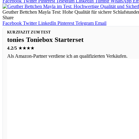
Facebook
Twitter
Pinterest
Telegram
LinkedIn
Tumblr
WhatsApp
Em
Geuther Bettchen Mayla Test: Hohe Qualität für sichere Schlafstunde
Share
Facebook
Twitter
LinkedIn
Pinterest
Telegram
Email
KURZFAZIT ZUM TEST
tonies Toniebox Starterset
4.2/5
★★★★
Als Amazon-Partner verdiene ich an qualifizierten Verkäufen.