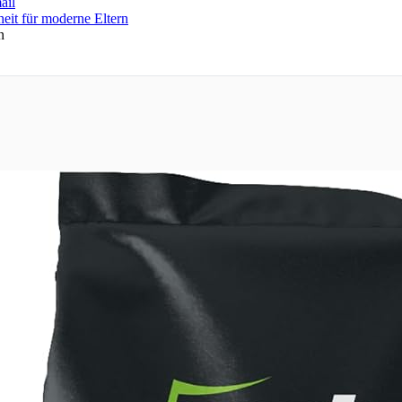
ail
n