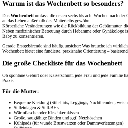
Warum ist das Wochenbett so besonders?
Das
Wochenbett
umfasst die ersten sechs bis acht Wochen nach der 
an das Leben außerhalb des Mutterleibs gewöhnt.
Körperliche Veränderungen wie die Rückbildung der Gebärmutter, die
Neben medizinischer Betreuung durch Hebamme oder Gynäkologe ist e
Baby zu konzentrieren.
Gerade Erstgebärende sind häufig unsicher: Was brauche ich wirklich 
Wochenbett bietet eine fundierte, praxisnahe Orientierung – basiere
Die große Checkliste für das Wochenbett
Ob spontane Geburt oder Kaiserschnitt, jede Frau und jede Familie h
Praxis.
Für die Mutter:
Bequeme Kleidung (Stillshirts, Leggings, Nachthemden, weic
Stilleinlagen & Still-BHs
Wärmflasche oder Kirschkernkissen
Große, saugfähige Binden und ggf. Netzhöschen
Kühlpads (für wunde Brustwarzen oder Dammverletzungen)