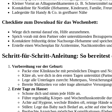
Kleiner Vorrat an Alltagsmedikamenten (z. B. Schmerzmittel na
Kontaktliste für Notfälle (Hebamme, Kinderarzt, Familie, Freu
Ladegeräte für Handy & Co. in greifbarer Nähe
Checkliste zum Download für das Wochenbett:
Wiege dich mental darauf ein, Hilfe anzunehmen.
Sprich vorab mit dem Partner oder unterstützenden Bezugspers
Kontaktiere frühzeitig deine Nachsorge-Hebamme und speich
Erstelle einen Wochenplan für Arzttermine, Nachkontrollen und
Schritt-für-Schritt-Anleitung: So bereites
Vorbereitung vor der Geburt:
Packe eine Kliniktasche mit persönlichen Dingen und N
Kläre ab, wer dich in den ersten Tagen unterstützt (Part
Lege alle Unterlagen zurecht: Mutterpass, Versicherungs
Bereite Mahlzeiten vor oder trage alternative Versorgung
Erste Tage zu Hause:
Schone dich und nimm jede Hilfe an.
Führe regelmäßig Körper- und Wochenflusskontrolle dur
Achte auf Hygiene, wechsle Binden oft, reinige Hände so
Stillen: Lege das Baby nach Bedarf an, achte auf eine be
Beobachte Anzeichen möglicher Komplikationen (Fieber,