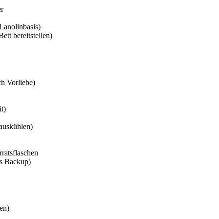
er
Lanolinbasis)
tt bereitstellen)
h Vorliebe)
t)
auskühlen)
ratsflaschen
ls Backup)
en)
n