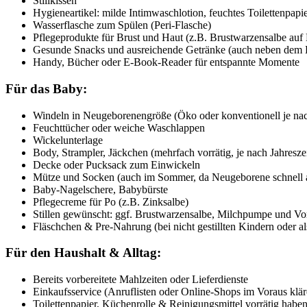
Stillkissen
Hygieneartikel: milde Intimwaschlotion, feuchtes Toilettenpapi
Wasserflasche zum Spülen (Peri-Flasche)
Pflegeprodukte für Brust und Haut (z.B. Brustwarzensalbe auf 
Gesunde Snacks und ausreichende Getränke (auch neben dem Be
Handy, Bücher oder E-Book-Reader für entspannte Momente
Für das Baby:
Windeln in Neugeborenengröße (Öko oder konventionell je nac
Feuchttücher oder weiche Waschlappen
Wickelunterlage
Body, Strampler, Jäckchen (mehrfach vorrätig, je nach Jahreszei
Decke oder Pucksack zum Einwickeln
Mütze und Socken (auch im Sommer, da Neugeborene schnell 
Baby-Nagelschere, Babybürste
Pflegecreme für Po (z.B. Zinksalbe)
Stillen gewünscht: ggf. Brustwarzensalbe, Milchpumpe und Vor
Fläschchen & Pre-Nahrung (bei nicht gestillten Kindern oder a
Für den Haushalt & Alltag:
Bereits vorbereitete Mahlzeiten oder Lieferdienste
Einkaufsservice (Anruflisten oder Online-Shops im Voraus klär
Toilettenpapier, Küchenrolle & Reinigungsmittel vorrätig habe