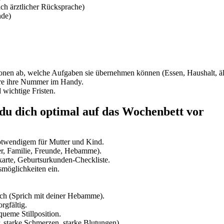
ch ärztlicher Rücksprache)
nde)
onen ab, welche Aufgaben sie übernehmen können (Essen, Haushalt, ält
ere ihre Nummer im Handy.
 wichtige Fristen.
t du dich optimal auf das Wochenbett vor
otwendigem für Mutter und Kind.
ner, Familie, Freunde, Hebamme).
karte, Geburtsurkunden-Checkliste.
smöglichkeiten ein.
ch (Sprich mit deiner Hebamme).
rgfältig.
queme Stillposition.
 starke Schmerzen, starke Blutungen).