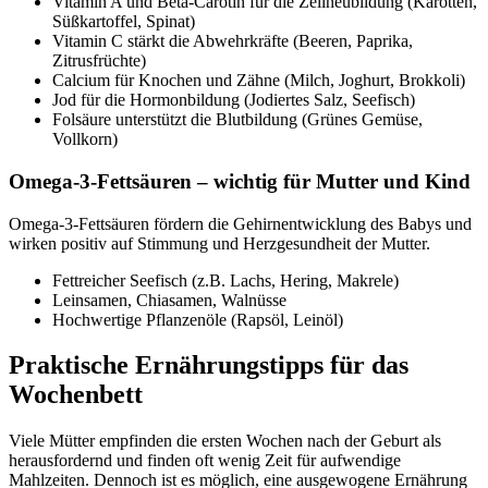
Vitamin A und Beta-Carotin für die Zellneubildung (Karotten,
Süßkartoffel, Spinat)
Vitamin C stärkt die Abwehrkräfte (Beeren, Paprika,
Zitrusfrüchte)
Calcium für Knochen und Zähne (Milch, Joghurt, Brokkoli)
Jod für die Hormonbildung (Jodiertes Salz, Seefisch)
Folsäure unterstützt die Blutbildung (Grünes Gemüse,
Vollkorn)
Omega-3-Fettsäuren – wichtig für Mutter und Kind
Omega-3-Fettsäuren fördern die Gehirnentwicklung des Babys und
wirken positiv auf Stimmung und Herzgesundheit der Mutter.
Fettreicher Seefisch (z.B. Lachs, Hering, Makrele)
Leinsamen, Chiasamen, Walnüsse
Hochwertige Pflanzenöle (Rapsöl, Leinöl)
Praktische Ernährungstipps für das
Wochenbett
Viele Mütter empfinden die ersten Wochen nach der Geburt als
herausfordernd und finden oft wenig Zeit für aufwendige
Mahlzeiten. Dennoch ist es möglich, eine ausgewogene Ernährung