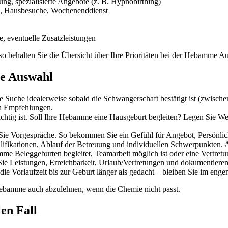
ng, spezialisierte Angebote (z. B. Hypnobirthing)
e, Hausbesuche, Wochenenddienst
 eventuelle Zusatzleistungen
o behalten Sie die Übersicht über Ihre Prioritäten bei der Hebamme A
me Auswahl
 Suche idealerweise sobald die Schwangerschaft bestätigt ist (zwische
ch Empfehlungen.
chtig ist. Soll Ihre Hebamme eine Hausgeburt begleiten? Legen Sie We
Sie Vorgespräche. So bekommen Sie ein Gefühl für Angebot, Persönlic
alifikationen, Ablauf der Betreuung und individuellen Schwerpunkten. 
me Beleggeburten begleitet, Teamarbeit möglich ist oder eine Vertretu
ie Leistungen, Erreichbarkeit, Urlaub/Vertretungen und dokumentieren S
die Vorlaufzeit bis zur Geburt länger als gedacht – bleiben Sie im en
 Hebamme auch abzulehnen, wenn die Chemie nicht passt.
en Fall