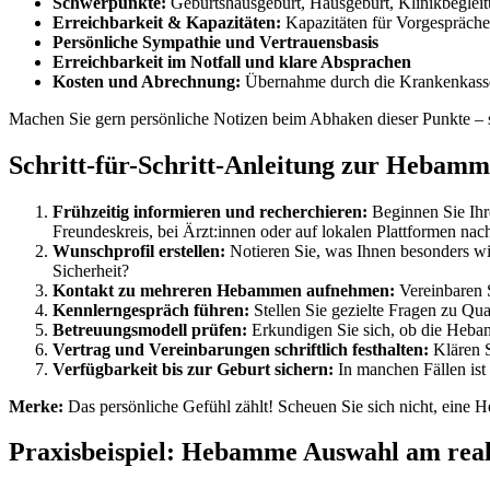
Schwerpunkte:
Geburtshausgeburt, Hausgeburt, Klinikbegleitu
Erreichbarkeit & Kapazitäten:
Kapazitäten für Vorgespräch
Persönliche Sympathie und Vertrauensbasis
Erreichbarkeit im Notfall und klare Absprachen
Kosten und Abrechnung:
Übernahme durch die Krankenkasse,
Machen Sie gern persönliche Notizen beim Abhaken dieser Punkte – s
Schritt-für-Schritt-Anleitung zur Hebam
Frühzeitig informieren und recherchieren:
Beginnen Sie Ihre
Freundeskreis, bei Ärzt:innen oder auf lokalen Plattformen na
Wunschprofil erstellen:
Notieren Sie, was Ihnen besonders wi
Sicherheit?
Kontakt zu mehreren Hebammen aufnehmen:
Vereinbaren 
Kennlerngespräch führen:
Stellen Sie gezielte Fragen zu Qu
Betreuungsmodell prüfen:
Erkundigen Sie sich, ob die Hebam
Vertrag und Vereinbarungen schriftlich festhalten:
Klären S
Verfügbarkeit bis zur Geburt sichern:
In manchen Fällen ist 
Merke:
Das persönliche Gefühl zählt! Scheuen Sie sich nicht, eine
Praxisbeispiel: Hebamme Auswahl am real