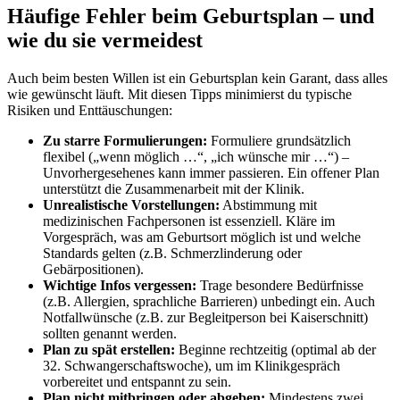
Häufige Fehler beim Geburtsplan – und
wie du sie vermeidest
Auch beim besten Willen ist ein Geburtsplan kein Garant, dass alles
wie gewünscht läuft. Mit diesen Tipps minimierst du typische
Risiken und Enttäuschungen:
Zu starre Formulierungen:
Formuliere grundsätzlich
flexibel („wenn möglich …“, „ich wünsche mir …“) –
Unvorhergesehenes kann immer passieren. Ein offener Plan
unterstützt die Zusammenarbeit mit der Klinik.
Unrealistische Vorstellungen:
Abstimmung mit
medizinischen Fachpersonen ist essenziell. Kläre im
Vorgespräch, was am Geburtsort möglich ist und welche
Standards gelten (z.B. Schmerzlinderung oder
Gebärpositionen).
Wichtige Infos vergessen:
Trage besondere Bedürfnisse
(z.B. Allergien, sprachliche Barrieren) unbedingt ein. Auch
Notfallwünsche (z.B. zur Begleitperson bei Kaiserschnitt)
sollten genannt werden.
Plan zu spät erstellen:
Beginne rechtzeitig (optimal ab der
32. Schwangerschaftswoche), um im Klinikgespräch
vorbereitet und entspannt zu sein.
Plan nicht mitbringen oder abgeben:
Mindestens zwei