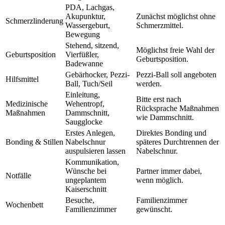
PDA, Lachgas,
Akupunktur,
Zunächst möglichst ohne
Schmerzlinderung
Wassergeburt,
Schmerzmittel.
Bewegung
Stehend, sitzend,
Möglichst freie Wahl der
Geburtsposition
Vierfüßler,
Geburtsposition.
Badewanne
Gebärhocker, Pezzi-
Pezzi-Ball soll angeboten
Hilfsmittel
Ball, Tuch/Seil
werden.
Einleitung,
Bitte erst nach
Medizinische
Wehentropf,
Rücksprache Maßnahmen
Maßnahmen
Dammschnitt,
wie Dammschnitt.
Saugglocke
Erstes Anlegen,
Direktes Bonding und
Bonding & Stillen
Nabelschnur
späteres Durchtrennen der
auspulsieren lassen
Nabelschnur.
Kommunikation,
Wünsche bei
Partner immer dabei,
Notfälle
ungeplantem
wenn möglich.
Kaiserschnitt
Besuche,
Familienzimmer
Wochenbett
Familienzimmer
gewünscht.