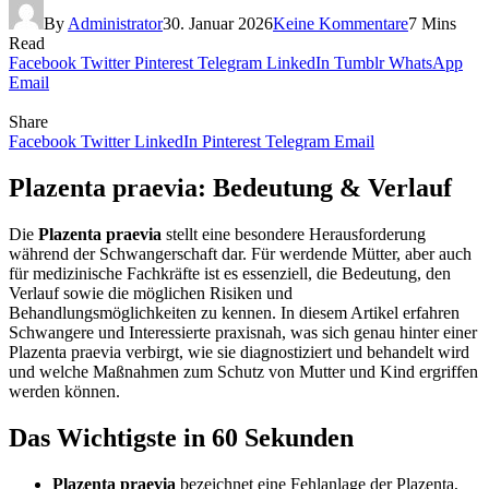
By
Administrator
30. Januar 2026
Keine Kommentare
7 Mins
Read
Facebook
Twitter
Pinterest
Telegram
LinkedIn
Tumblr
WhatsApp
Email
Share
Facebook
Twitter
LinkedIn
Pinterest
Telegram
Email
Plazenta praevia: Bedeutung & Verlauf
Die
Plazenta praevia
stellt eine besondere Herausforderung
während der Schwangerschaft dar. Für werdende Mütter, aber auch
für medizinische Fachkräfte ist es essenziell, die Bedeutung, den
Verlauf sowie die möglichen Risiken und
Behandlungsmöglichkeiten zu kennen. In diesem Artikel erfahren
Schwangere und Interessierte praxisnah, was sich genau hinter einer
Plazenta praevia verbirgt, wie sie diagnostiziert und behandelt wird
und welche Maßnahmen zum Schutz von Mutter und Kind ergriffen
werden können.
Das Wichtigste in 60 Sekunden
Plazenta praevia
bezeichnet eine Fehlanlage der Plazenta,