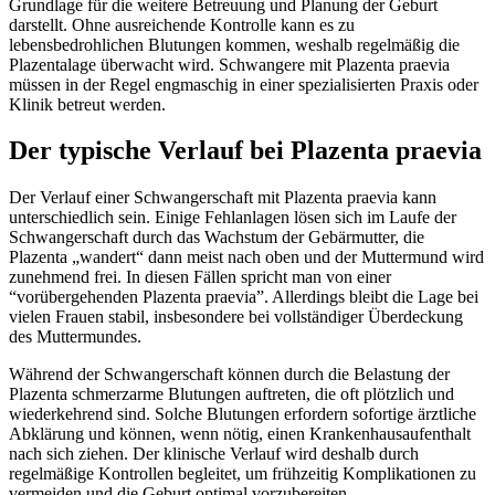
Grundlage für die weitere Betreuung und Planung der Geburt
darstellt. Ohne ausreichende Kontrolle kann es zu
lebensbedrohlichen Blutungen kommen, weshalb regelmäßig die
Plazentalage überwacht wird. Schwangere mit Plazenta praevia
müssen in der Regel engmaschig in einer spezialisierten Praxis oder
Klinik betreut werden.
Der typische Verlauf bei Plazenta praevia
Der Verlauf einer Schwangerschaft mit Plazenta praevia kann
unterschiedlich sein. Einige Fehlanlagen lösen sich im Laufe der
Schwangerschaft durch das Wachstum der Gebärmutter, die
Plazenta „wandert“ dann meist nach oben und der Muttermund wird
zunehmend frei. In diesen Fällen spricht man von einer
“vorübergehenden Plazenta praevia”. Allerdings bleibt die Lage bei
vielen Frauen stabil, insbesondere bei vollständiger Überdeckung
des Muttermundes.
Während der Schwangerschaft können durch die Belastung der
Plazenta schmerzarme Blutungen auftreten, die oft plötzlich und
wiederkehrend sind. Solche Blutungen erfordern sofortige ärztliche
Abklärung und können, wenn nötig, einen Krankenhausaufenthalt
nach sich ziehen. Der klinische Verlauf wird deshalb durch
regelmäßige Kontrollen begleitet, um frühzeitig Komplikationen zu
vermeiden und die Geburt optimal vorzubereiten.