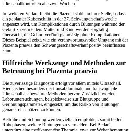
Ultraschallkontrollen alle zwei Wochen.
Im weiteren Verlauf bleibt die Plazenta stabil an ihrer Stelle, sodass
ein geplanter Kaiserschnitt in der 37. Schwangerschaftswoche
angesetzt wird, um Komplikationen durch Blutungen während der
Geburt zu vermeiden. Mutter und Kind werden sorgfältig
überwacht, die Geburt verläuft planmäßig ohne Komplikationen.
Dieses Beispiel zeigt, wie ein verantwortungsvoller Umgang mit der
Plazenta praevia den Schwangerschaftsverlauf positiv beeinflussen
kann.
Hilfreiche Werkzeuge und Methoden zur
Betreuung bei Plazenta praevia
Die zuverlässige Diagnostik erfolgt vor allem mittels Ultraschall.
Hier stechen besonders der transabdominale und transvaginale
Ultraschall als bewährte Methoden hervor. Zusätzlich werden
Laboruntersuchungen, beispielsweise zur Blutgruppe und
Gerinnungsparameter, eingesetzt, um das Risiko von Blutungen
genauer einschätzen zu können.
Bettruhe und Schonung werden vielfach empfohlen, somit helfen
Ruhephasen, weitere Blutungen zu vermeiden. Bei Bedarf
unterstützt eine medikamentöse Therapie, etwa zur Wehenhemmung