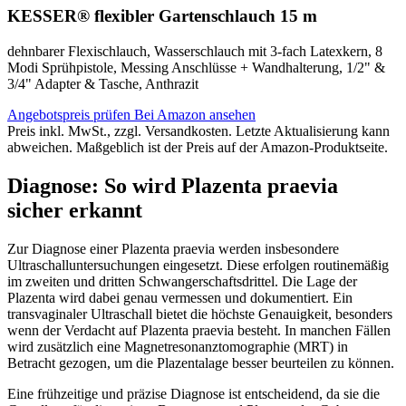
KESSER® flexibler Gartenschlauch 15 m
dehnbarer Flexischlauch, Wasserschlauch mit 3-fach Latexkern, 8
Modi Sprühpistole, Messing Anschlüsse + Wandhalterung, 1/2" &
3/4" Adapter & Tasche, Anthrazit
Angebotspreis prüfen
Bei Amazon ansehen
Preis inkl. MwSt., zzgl. Versandkosten. Letzte Aktualisierung kann
abweichen. Maßgeblich ist der Preis auf der Amazon-Produktseite.
Diagnose: So wird Plazenta praevia
sicher erkannt
Zur Diagnose einer Plazenta praevia werden insbesondere
Ultraschalluntersuchungen eingesetzt. Diese erfolgen routinemäßig
im zweiten und dritten Schwangerschaftsdrittel. Die Lage der
Plazenta wird dabei genau vermessen und dokumentiert. Ein
transvaginaler Ultraschall bietet die höchste Genauigkeit, besonders
wenn der Verdacht auf Plazenta praevia besteht. In manchen Fällen
wird zusätzlich eine Magnetresonanztomographie (MRT) in
Betracht gezogen, um die Plazentalage besser beurteilen zu können.
Eine frühzeitige und präzise Diagnose ist entscheidend, da sie die