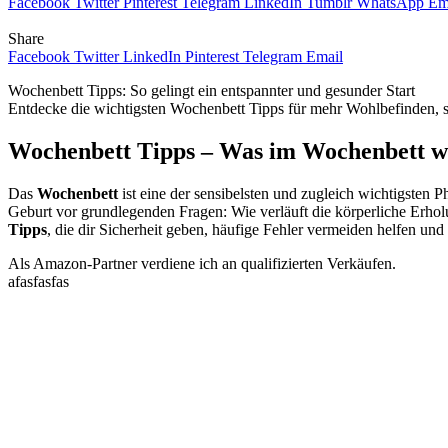
Facebook
Twitter
Pinterest
Telegram
LinkedIn
Tumblr
WhatsApp
Em
Share
Facebook
Twitter
LinkedIn
Pinterest
Telegram
Email
Wochenbett Tipps: So gelingt ein entspannter und gesunder Start
Entdecke die wichtigsten Wochenbett Tipps für mehr Wohlbefinden, sch
Wochenbett Tipps – Was im Wochenbett wi
Das
Wochenbett
ist eine der sensibelsten und zugleich wichtigsten 
Geburt vor grundlegenden Fragen: Wie verläuft die körperliche Erholu
Tipps
, die dir Sicherheit geben, häufige Fehler vermeiden helfen u
Als Amazon-Partner verdiene ich an qualifizierten Verkäufen.
afasfasfas