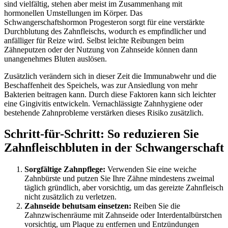
sind vielfältig, stehen aber meist im Zusammenhang mit
hormonellen Umstellungen im Körper. Das
Schwangerschaftshormon Progesteron sorgt für eine verstärkte
Durchblutung des Zahnfleischs, wodurch es empfindlicher und
anfälliger für Reize wird. Selbst leichte Reibungen beim
Zähneputzen oder der Nutzung von Zahnseide können dann
unangenehmes Bluten auslösen.
Zusätzlich verändern sich in dieser Zeit die Immunabwehr und die
Beschaffenheit des Speichels, was zur Ansiedlung von mehr
Bakterien beitragen kann. Durch diese Faktoren kann sich leichter
eine Gingivitis entwickeln. Vernachlässigte Zahnhygiene oder
bestehende Zahnprobleme verstärken dieses Risiko zusätzlich.
Schritt-für-Schritt: So reduzieren Sie
Zahnfleischbluten in der Schwangerschaft
Sorgfältige Zahnpflege:
Verwenden Sie eine weiche
Zahnbürste und putzen Sie Ihre Zähne mindestens zweimal
täglich gründlich, aber vorsichtig, um das gereizte Zahnfleisch
nicht zusätzlich zu verletzen.
Zahnseide behutsam einsetzen:
Reiben Sie die
Zahnzwischenräume mit Zahnseide oder Interdentalbürstchen
vorsichtig, um Plaque zu entfernen und Entzündungen