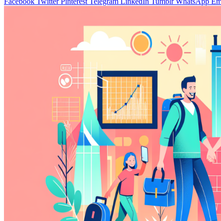
Facebook
Twitter
Pinterest
Telegram
LinkedIn
Tumblr
WhatsApp
Em