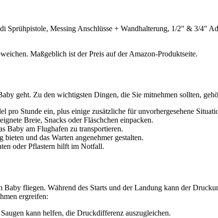
di Sprühpistole, Messing Anschlüsse + Wandhalterung, 1/2" & 3/4" Ad
bweichen. Maßgeblich ist der Preis auf der Amazon-Produktseite.
Baby geht. Zu den wichtigsten Dingen, die Sie mitnehmen sollten, gehö
l pro Stunde ein, plus einige zusätzliche für unvorhergesehene Situati
eeignete Breie, Snacks oder Fläschchen einpacken.
as Baby am Flughafen zu transportieren.
 bieten und das Warten angenehmer gestalten.
n oder Pflastern hilft im Notfall.
m Baby fliegen. Während des Starts und der Landung kann der Drucku
ahmen ergreifen:
 Saugen kann helfen, die Druckdifferenz auszugleichen.