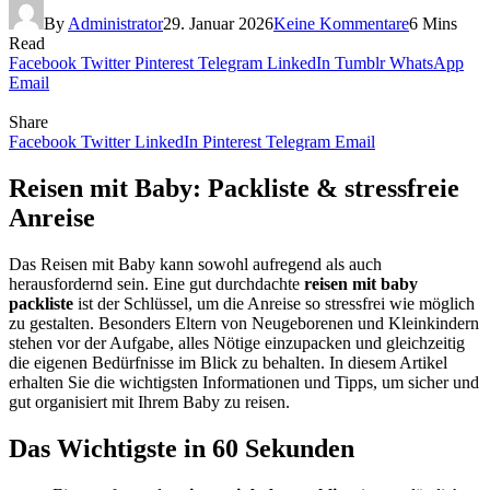
By
Administrator
29. Januar 2026
Keine Kommentare
6 Mins
Read
Facebook
Twitter
Pinterest
Telegram
LinkedIn
Tumblr
WhatsApp
Email
Share
Facebook
Twitter
LinkedIn
Pinterest
Telegram
Email
Reisen mit Baby: Packliste & stressfreie
Anreise
Das Reisen mit Baby kann sowohl aufregend als auch
herausfordernd sein. Eine gut durchdachte
reisen mit baby
packliste
ist der Schlüssel, um die Anreise so stressfrei wie möglich
zu gestalten. Besonders Eltern von Neugeborenen und Kleinkindern
stehen vor der Aufgabe, alles Nötige einzupacken und gleichzeitig
die eigenen Bedürfnisse im Blick zu behalten. In diesem Artikel
erhalten Sie die wichtigsten Informationen und Tipps, um sicher und
gut organisiert mit Ihrem Baby zu reisen.
Das Wichtigste in 60 Sekunden