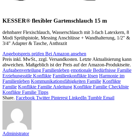
KESSER® flexibler Gartenschlauch 15 m
dehnbarer Flexischlauch, Wasserschlauch mit 3-fach Latexkern, 8
Modi Sprühpistole, Messing Anschlüsse + Wandhalterung, 1/2" &
3/4" Adapter & Tasche, Anthrazit
Angebotspreis prüfen
Bei Amazon ansehen
Preis inkl. MwSt., zzgl. Versandkosten. Letzte Aktualisierung kann
abweichen. Maßgeblich ist der Preis auf der Amazon-Produktseite.
Aufgabenverteilung Familienleben
emotionale Bedürfnisse Familie
Erziehungsstile Konflikte
Familienkonflikte lösen
Harmonie im
Familienleben
Kommunikationsfähigkeiten Familie
Konflikte
Familie
Konflikte Familie Anleitung
Konflikte Familie Checkliste
Konflikte Familie Tipps
Share.
Facebook
Twitter
Pinterest
LinkedIn
Tumblr
Email
Administrator