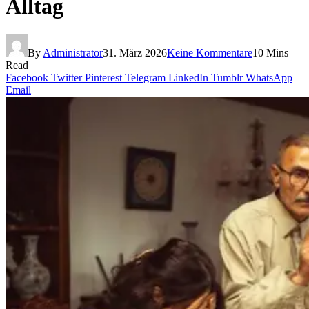
Alltag
By
Administrator
31. März 2026
Keine Kommentare
10 Mins
Read
Facebook
Twitter
Pinterest
Telegram
LinkedIn
Tumblr
WhatsApp
Email