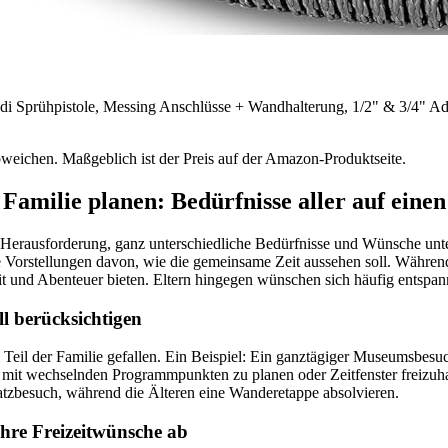
di Sprühpistole, Messing Anschlüsse + Wandhalterung, 1/2" & 3/4" Ad
bweichen. Maßgeblich ist der Preis auf der Amazon-Produktseite.
Familie planen: Bedürfnisse aller auf eine
der Herausforderung, ganz unterschiedliche Bedürfnisse und Wünsche unt
he Vorstellungen davon, wie die gemeinsame Zeit aussehen soll. Während 
it und Abenteuer bieten. Eltern hingegen wünschen sich häufig entspann
ll berücksichtigen
nem Teil der Familie gefallen. Ein Beispiel: Ein ganztägiger Museumsbesu
ten mit wechselnden Programmpunkten zu planen oder Zeitfenster freizuha
atzbesuch, während die Älteren eine Wanderetappe absolvieren.
hre Freizeitwünsche ab