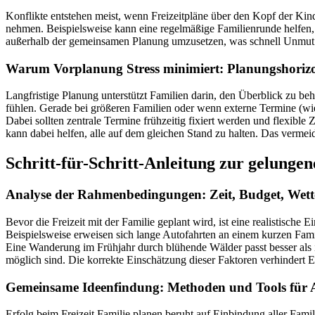
Konflikte entstehen meist, wenn Freizeitpläne über den Kopf der Kin
nehmen. Beispielsweise kann eine regelmäßige Familienrunde helfen, i
außerhalb der gemeinsamen Planung umzusetzen, was schnell Unmut e
Warum Vorplanung Stress minimiert: Planungshori
Langfristige Planung unterstützt Familien darin, den Überblick zu be
fühlen. Gerade bei größeren Familien oder wenn externe Termine (wie
Dabei sollten zentrale Termine frühzeitig fixiert werden und flexibl
kann dabei helfen, alle auf dem gleichen Stand zu halten. Das vermei
Schritt-für-Schritt-Anleitung zur gelunge
Analyse der Rahmenbedingungen: Zeit, Budget, Wett
Bevor die Freizeit mit der Familie geplant wird, ist eine realistis
Beispielsweise erweisen sich lange Autofahrten an einem kurzen Fami
Eine Wanderung im Frühjahr durch blühende Wälder passt besser als im 
möglich sind. Die korrekte Einschätzung dieser Faktoren verhindert E
Gemeinsame Ideenfindung: Methoden und Tools für A
Erfolg beim Freizeit Familie planen beruht auf Einbindung aller Fami