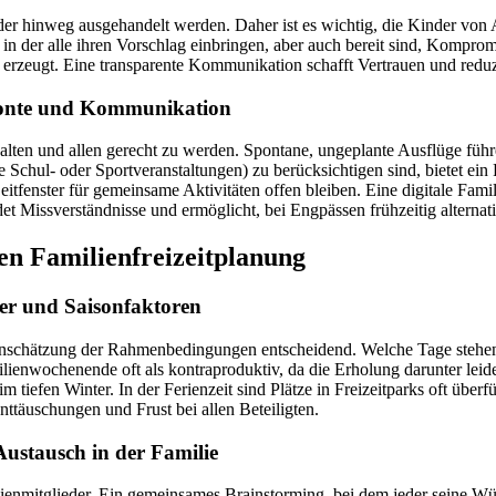
der hinweg ausgehandelt werden. Daher ist es wichtig, die Kinder von
n der alle ihren Vorschlag einbringen, aber auch bereit sind, Kompromi
rzeugt. Eine transparente Kommunikation schafft Vertrauen und reduz
zonte und Kommunikation
halten und allen gerecht zu werden. Spontane, ungeplante Ausflüge führ
 Schul- oder Sportveranstaltungen) zu berücksichtigen sind, bietet ein
e Zeitfenster für gemeinsame Aktivitäten offen bleiben. Eine digitale 
det Missverständnisse und ermöglicht, bei Engpässen frühzeitig alterna
nen Familienfreizeitplanung
er und Saisonfaktoren
che Einschätzung der Rahmenbedingungen entscheidend. Welche Tage stehe
lienwochenende oft als kontraproduktiv, da die Erholung darunter leide
tiefen Winter. In der Ferienzeit sind Plätze in Freizeitparks oft überf
nttäuschungen und Frust bei allen Beteiligten.
ustausch in der Familie
lienmitglieder. Ein gemeinsames Brainstorming, bei dem jeder seine Wü