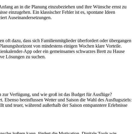
 Anfang an in die Planung einzubeziehen und ihre Wünsche ernst zu
sse einzugehen. Ein klassischer Fehler ist es, spontane Ideen
iert Auseinandersetzungen.
en oft dazu, dass sich Familienmitglieder überfordert oder übergangen
 Planungshorizont von mindestens einigen Wochen klare Vorteile.
Familienkalender-App oder ein gemeinsames schwarzes Brett zu Hause
tive Lösungen zu suchen.
n zur Verfügung, und wie groß ist das Budget für Ausflüge?
t. Ebenso beeinflussen Wetter und Saison die Wahl des Ausflugsziels:
üllt und teuer, während außerhalb der Saison entspanntere Erlebnisse
nsche äußern kann, fördert die Motivation. Digitale Tools wie