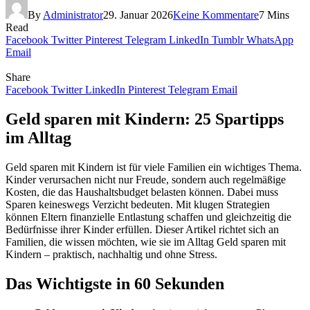
By
Administrator
29. Januar 2026
Keine Kommentare
7 Mins
Read
Facebook
Twitter
Pinterest
Telegram
LinkedIn
Tumblr
WhatsApp
Email
Share
Facebook
Twitter
LinkedIn
Pinterest
Telegram
Email
Geld sparen mit Kindern: 25 Spartipps
im Alltag
Geld sparen mit Kindern ist für viele Familien ein wichtiges Thema.
Kinder verursachen nicht nur Freude, sondern auch regelmäßige
Kosten, die das Haushaltsbudget belasten können. Dabei muss
Sparen keineswegs Verzicht bedeuten. Mit klugen Strategien
können Eltern finanzielle Entlastung schaffen und gleichzeitig die
Bedürfnisse ihrer Kinder erfüllen. Dieser Artikel richtet sich an
Familien, die wissen möchten, wie sie im Alltag Geld sparen mit
Kindern – praktisch, nachhaltig und ohne Stress.
Das Wichtigste in 60 Sekunden