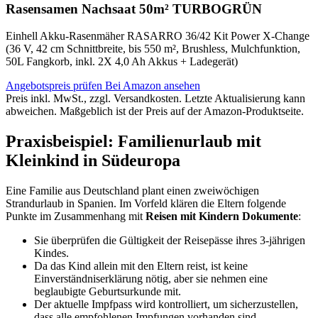
Rasensamen Nachsaat 50m² TURBOGRÜN
Einhell Akku-Rasenmäher RASARRO 36/42 Kit Power X-Change
(36 V, 42 cm Schnittbreite, bis 550 m², Brushless, Mulchfunktion,
50L Fangkorb, inkl. 2X 4,0 Ah Akkus + Ladegerät)
Angebotspreis prüfen
Bei Amazon ansehen
Preis inkl. MwSt., zzgl. Versandkosten. Letzte Aktualisierung kann
abweichen. Maßgeblich ist der Preis auf der Amazon-Produktseite.
Praxisbeispiel: Familienurlaub mit
Kleinkind in Südeuropa
Eine Familie aus Deutschland plant einen zweiwöchigen
Strandurlaub in Spanien. Im Vorfeld klären die Eltern folgende
Punkte im Zusammenhang mit
Reisen mit Kindern Dokumente
:
Sie überprüfen die Gültigkeit der Reisepässe ihres 3-jährigen
Kindes.
Da das Kind allein mit den Eltern reist, ist keine
Einverständniserklärung nötig, aber sie nehmen eine
beglaubigte Geburtsurkunde mit.
Der aktuelle Impfpass wird kontrolliert, um sicherzustellen,
dass alle empfohlenen Impfungen vorhanden sind.