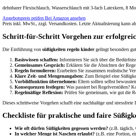
dehnbarer Flexischlauch, Wasserschlauch mit 3-fach Latexkern, 8 Mo
Angebotspreis prüfen
Bei Amazon ansehen
Preis inkl. MwSt., zzgl. Versandkosten. Letzte Aktualisierung kann a
Schritt-für-Schritt Vorgehen zur erfolgre
Die Einführung von
süßigkeiten regeln kinder
gelingt besonders gut
Basiswissen schaffen:
Informieren Sie sich über die Bedürfni
Gemeinsames Gespräch:
Erklären Sie die Absichten der Regel
Regeln formulieren:
Erarbeiten Sie zusammen realistische Ver
Klare Zeit- und Mengenangaben:
Zum Beispiel eine Süßigke
Vorbildfunktion übernehmen:
Eltern sollten selbst bewusst
Konsequenzen festlegen:
Was passiert bei Regelverstößen? K
Regelmäßige Reflexion:
Prüfen Sie gemeinsam, wie gut die Re
Dieses schrittweise Vorgehen schafft eine nachhaltige und stressfreie 
Checkliste für praktische und faire Süßigk
Wie oft dürfen Süßigkeiten gegessen werden?
(z.B. täglich,
In welcher Menge ist Naschen erlaubt?
(z.B. eine Portion, e