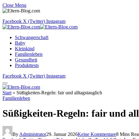
Close Menu
Facebook
X (Twitter)
Instagram
Schwangerschaft
Baby
Kleinkind
Familienleben
Gesundheit
Produkttests
Facebook
X (Twitter)
Instagram
Start
»
Süßigkeiten-Regeln: fair und alltagstauglich
Familienleben
Süßigkeiten-Regeln: fair und al
By
Administrator
29. Januar 2026
Keine Kommentare
8 Mins Rea