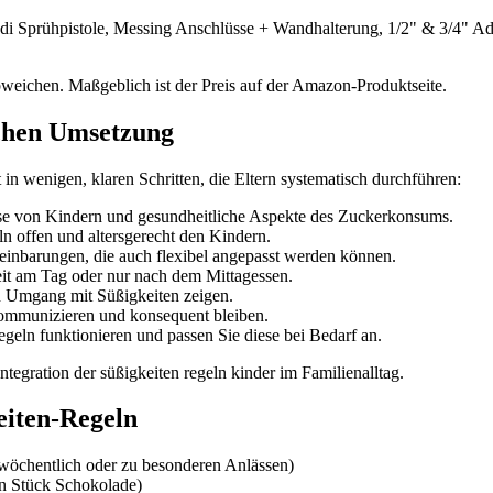
di Sprühpistole, Messing Anschlüsse + Wandhalterung, 1/2" & 3/4" Ad
bweichen. Maßgeblich ist der Preis auf der Amazon-Produktseite.
ichen Umsetzung
 in wenigen, klaren Schritten, die Eltern systematisch durchführen:
sse von Kindern und gesundheitliche Aspekte des Zuckerkonsums.
n offen und altersgerecht den Kindern.
einbarungen, die auch flexibel angepasst werden können.
it am Tag oder nur nach dem Mittagessen.
en Umgang mit Süßigkeiten zeigen.
ommunizieren und konsequent bleiben.
geln funktionieren und passen Sie diese bei Bedarf an.
Integration der süßigkeiten regeln kinder im Familienalltag.
eiten-Regeln
 wöchentlich oder zu besonderen Anlässen)
in Stück Schokolade)