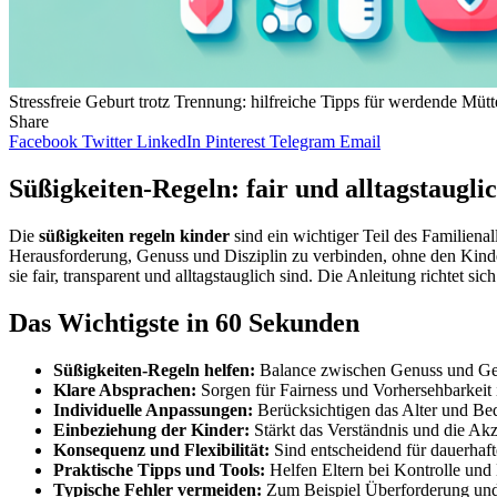
Stressfreie Geburt trotz Trennung: hilfreiche Tipps für werdende Mütt
Share
Facebook
Twitter
LinkedIn
Pinterest
Telegram
Email
Süßigkeiten-Regeln: fair und alltagstaugl
Die
süßigkeiten regeln kinder
sind ein wichtiger Teil des Familiena
Herausforderung, Genuss und Disziplin zu verbinden, ohne den Kinder
sie fair, transparent und alltagstauglich sind. Die Anleitung richtet 
Das Wichtigste in 60 Sekunden
Süßigkeiten-Regeln helfen:
Balance zwischen Genuss und Ges
Klare Absprachen:
Sorgen für Fairness und Vorhersehbarkeit 
Individuelle Anpassungen:
Berücksichtigen das Alter und Bed
Einbeziehung der Kinder:
Stärkt das Verständnis und die Ak
Konsequenz und Flexibilität:
Sind entscheidend für dauerhaf
Praktische Tipps und Tools:
Helfen Eltern bei Kontrolle und
Typische Fehler vermeiden:
Zum Beispiel Überforderung und 