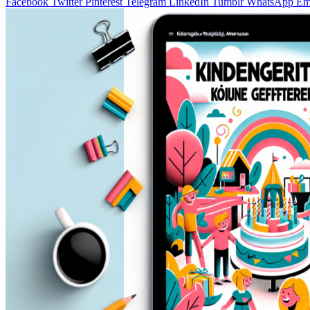
Facebook
Twitter
Pinterest
Telegram
LinkedIn
Tumblr
WhatsApp
Em