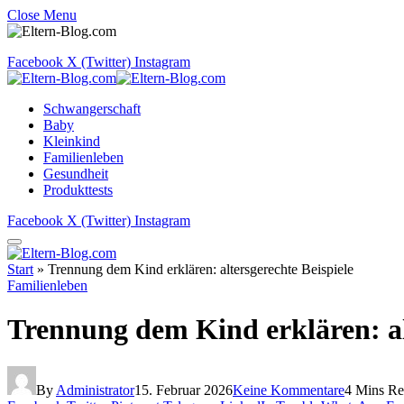
Close Menu
Facebook
X (Twitter)
Instagram
Schwangerschaft
Baby
Kleinkind
Familienleben
Gesundheit
Produkttests
Facebook
X (Twitter)
Instagram
Start
»
Trennung dem Kind erklären: altersgerechte Beispiele
Familienleben
Trennung dem Kind erklären: al
By
Administrator
15. Februar 2026
Keine Kommentare
4 Mins R