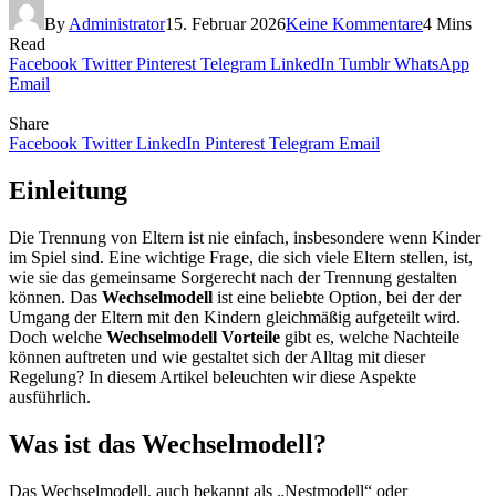
By
Administrator
15. Februar 2026
Keine Kommentare
4 Mins
Read
Facebook
Twitter
Pinterest
Telegram
LinkedIn
Tumblr
WhatsApp
Email
Share
Facebook
Twitter
LinkedIn
Pinterest
Telegram
Email
Einleitung
Die Trennung von Eltern ist nie einfach, insbesondere wenn Kinder
im Spiel sind. Eine wichtige Frage, die sich viele Eltern stellen, ist,
wie sie das gemeinsame Sorgerecht nach der Trennung gestalten
können. Das
Wechselmodell
ist eine beliebte Option, bei der der
Umgang der Eltern mit den Kindern gleichmäßig aufgeteilt wird.
Doch welche
Wechselmodell Vorteile
gibt es, welche Nachteile
können auftreten und wie gestaltet sich der Alltag mit dieser
Regelung? In diesem Artikel beleuchten wir diese Aspekte
ausführlich.
Was ist das Wechselmodell?
Das Wechselmodell, auch bekannt als „Nestmodell“ oder