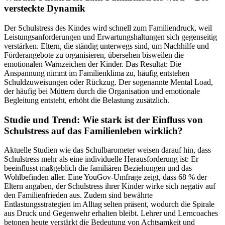
versteckte Dynamik
Der Schulstress des Kindes wird schnell zum Familiendruck, weil
Leistungsanforderungen und Erwartungshaltungen sich gegenseitig
verstärken. Eltern, die ständig unterwegs sind, um Nachhilfe und
Förderangebote zu organisieren, übersehen bisweilen die
emotionalen Warnzeichen der Kinder. Das Resultat: Die
Anspannung nimmt im Familienklima zu, häufig entstehen
Schuldzuweisungen oder Rückzug. Der sogenannte Mental Load,
der häufig bei Müttern durch die Organisation und emotionale
Begleitung entsteht, erhöht die Belastung zusätzlich.
Studie und Trend: Wie stark ist der Einfluss von
Schulstress auf das Familienleben wirklich?
Aktuelle Studien wie das Schulbarometer weisen darauf hin, dass
Schulstress mehr als eine individuelle Herausforderung ist: Er
beeinflusst maßgeblich die familiären Beziehungen und das
Wohlbefinden aller. Eine YouGov-Umfrage zeigt, dass 68 % der
Eltern angaben, der Schulstress ihrer Kinder wirke sich negativ auf
den Familienfrieden aus. Zudem sind bewährte
Entlastungsstrategien im Alltag selten präsent, wodurch die Spirale
aus Druck und Gegenwehr erhalten bleibt. Lehrer und Lerncoaches
betonen heute verstärkt die Bedeutung von Achtsamkeit und