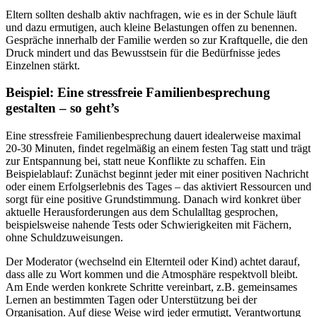
Eltern sollten deshalb aktiv nachfragen, wie es in der Schule läuft
und dazu ermutigen, auch kleine Belastungen offen zu benennen.
Gespräche innerhalb der Familie werden so zur Kraftquelle, die den
Druck mindert und das Bewusstsein für die Bedürfnisse jedes
Einzelnen stärkt.
Beispiel: Eine stressfreie Familienbesprechung
gestalten – so geht’s
Eine stressfreie Familienbesprechung dauert idealerweise maximal
20-30 Minuten, findet regelmäßig an einem festen Tag statt und trägt
zur Entspannung bei, statt neue Konflikte zu schaffen. Ein
Beispielablauf: Zunächst beginnt jeder mit einer positiven Nachricht
oder einem Erfolgserlebnis des Tages – das aktiviert Ressourcen und
sorgt für eine positive Grundstimmung. Danach wird konkret über
aktuelle Herausforderungen aus dem Schulalltag gesprochen,
beispielsweise nahende Tests oder Schwierigkeiten mit Fächern,
ohne Schuldzuweisungen.
Der Moderator (wechselnd ein Elternteil oder Kind) achtet darauf,
dass alle zu Wort kommen und die Atmosphäre respektvoll bleibt.
Am Ende werden konkrete Schritte vereinbart, z.B. gemeinsames
Lernen an bestimmten Tagen oder Unterstützung bei der
Organisation. Auf diese Weise wird jeder ermutigt, Verantwortung