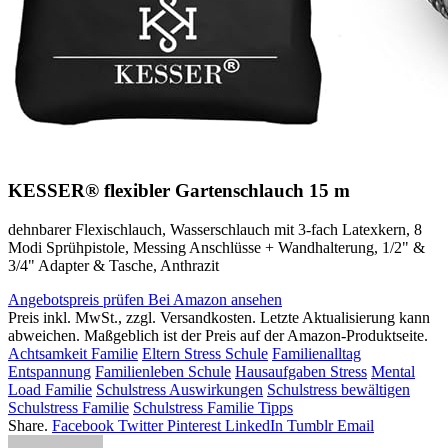
KESSER® flexibler Gartenschlauch 15 m
dehnbarer Flexischlauch, Wasserschlauch mit 3-fach Latexkern, 8
Modi Sprühpistole, Messing Anschlüsse + Wandhalterung, 1/2" &
3/4" Adapter & Tasche, Anthrazit
Angebotspreis prüfen
Bei Amazon ansehen
Preis inkl. MwSt., zzgl. Versandkosten. Letzte Aktualisierung kann
abweichen. Maßgeblich ist der Preis auf der Amazon-Produktseite.
Achtsamkeit Familie
Eltern Stress Schule
Familienalltag
Entspannung
Familienleben Schule
Hausaufgaben Stress
Mental
Load Familie
Schulstress Auswirkungen
Schulstress bewältigen
Schulstress Familie
Schulstress Familie Tipps
Share.
Facebook
Twitter
Pinterest
LinkedIn
Tumblr
Email