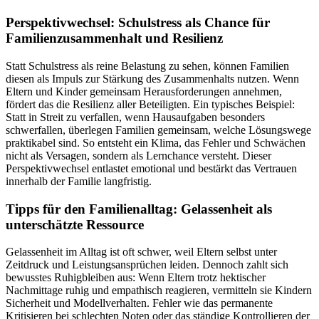
Perspektivwechsel: Schulstress als Chance für
Familienzusammenhalt und Resilienz
Statt Schulstress als reine Belastung zu sehen, können Familien
diesen als Impuls zur Stärkung des Zusammenhalts nutzen. Wenn
Eltern und Kinder gemeinsam Herausforderungen annehmen,
fördert das die Resilienz aller Beteiligten. Ein typisches Beispiel:
Statt in Streit zu verfallen, wenn Hausaufgaben besonders
schwerfallen, überlegen Familien gemeinsam, welche Lösungswege
praktikabel sind. So entsteht ein Klima, das Fehler und Schwächen
nicht als Versagen, sondern als Lernchance versteht. Dieser
Perspektivwechsel entlastet emotional und bestärkt das Vertrauen
innerhalb der Familie langfristig.
Tipps für den Familienalltag: Gelassenheit als
unterschätzte Ressource
Gelassenheit im Alltag ist oft schwer, weil Eltern selbst unter
Zeitdruck und Leistungsansprüchen leiden. Dennoch zahlt sich
bewusstes Ruhigbleiben aus: Wenn Eltern trotz hektischer
Nachmittage ruhig und empathisch reagieren, vermitteln sie Kindern
Sicherheit und Modellverhalten. Fehler wie das permanente
Kritisieren bei schlechten Noten oder das ständige Kontrollieren der