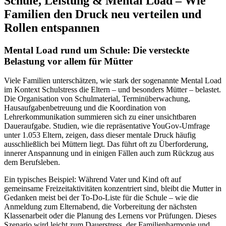
Schule, Leistung & Mental Load – Wie
Familien den Druck neu verteilen und
Rollen entspannen
Mental Load rund um Schule: Die versteckte
Belastung vor allem für Mütter
Viele Familien unterschätzen, wie stark der sogenannte Mental Load
im Kontext Schulstress die Eltern – und besonders Mütter – belastet.
Die Organisation von Schulmaterial, Terminüberwachung,
Hausaufgabenbetreuung und die Koordination von
Lehrerkommunikation summieren sich zu einer unsichtbaren
Daueraufgabe. Studien, wie die repräsentative YouGov-Umfrage
unter 1.053 Eltern, zeigen, dass dieser mentale Druck häufig
ausschließlich bei Müttern liegt. Das führt oft zu Überforderung,
innerer Anspannung und in einigen Fällen auch zum Rückzug aus
dem Berufsleben.
Ein typisches Beispiel: Während Vater und Kind oft auf
gemeinsame Freizeitaktivitäten konzentriert sind, bleibt die Mutter in
Gedanken meist bei der To-Do-Liste für die Schule – wie die
Anmeldung zum Elternabend, die Vorbereitung der nächsten
Klassenarbeit oder die Planung des Lernens vor Prüfungen. Dieses
Szenario wird leicht zum Dauerstress, der Familienharmonie und