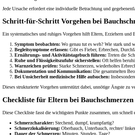
Jede Ursache erfordert eine individuelle Betrachtung und gegebenen
Schritt-für-Schritt Vorgehen bei Bauchsc
Ein systematisches und ruhiges Vorgehen hilft Eltern, Erziehern und 
Symptom beobachten:
Wo genau tut es weh? Wie stark und w
Begleitsymptome erfassen:
Gibt es Fieber, Erbrechen, Durchf
Ernährungs- und Aktivitätstagebuch führen:
Treten die Sc
Ruhe und Flüssigkeitszufuhr sicherstellen:
Oft helfen beruh
Warnzeichen prüfen:
Starke Schmerzen, wiederholtes Erbreche
Dokumentation und Kommunikation:
Die gesammelten Beoba
Bei Unsicherheit medizinische Hilfe aufsuchen:
Insbesondere
Dieses strukturierte Vorgehen unterstützt dabei, unnötige Ängste zu ve
Checkliste für Eltern bei Bauchschmerzen
Diese Checkliste fasst die wichtigsten Punkte zusammen, um schnel
Schmerzcharakter:
Stechend, dumpf, krampfartig?
Schmerzlokalisierung:
Oberbauch, Unterbauch, rechter/ linke
Dauer der Schmerzen:
Minuten, Stunden, Tage?