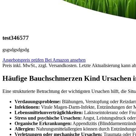
test346577
gsgsdgsdgsdg
Angebotspreis prüfen
Bei Amazon ansehen
Preis inkl. MwSt., zzgl. Versandkosten. Letzte Aktualisierung kann a
Häufige Bauchschmerzen Kind Ursachen i
Eine strukturierte Betrachtung der wichtigsten Ursachen hilft, die Situ
Verdauungsprobleme:
Blähungen, Verstopfung oder Reizdarm
Infektionen:
Virale Magen-Darm-Infekte, Entzündungen der 
Lebensmittelunverträglichkeiten:
Laktoseintoleranz oder Fr
Stress und psychische Ursachen:
Angst, Leistungsdruck oder 
Organische Erkrankungen:
Appendizitis (Blinddarmentzündun
Allergien:
Nahrungsmittelallergien können durch Entzündung
Verletzungen oder mechanische Ursachen:
Traumata oder F