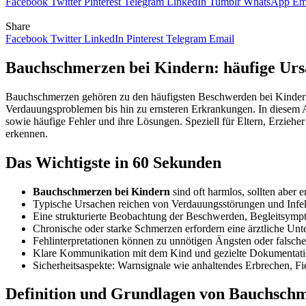
Facebook
Twitter
Pinterest
Telegram
LinkedIn
Tumblr
WhatsApp
Em
Share
Facebook
Twitter
LinkedIn
Pinterest
Telegram
Email
Bauchschmerzen bei Kindern: häufige Urs
Bauchschmerzen gehören zu den häufigsten Beschwerden bei Kindern 
Verdauungsproblemen bis hin zu ernsteren Erkrankungen. In diesem Ar
sowie häufige Fehler und ihre Lösungen. Speziell für Eltern, Erziehe
erkennen.
Das Wichtigste in 60 Sekunden
Bauchschmerzen bei Kindern
sind oft harmlos, sollten aber 
Typische Ursachen reichen von Verdauungsstörungen und Infekt
Eine strukturierte Beobachtung der Beschwerden, Begleitsympt
Chronische oder starke Schmerzen erfordern eine ärztliche Un
Fehlinterpretationen können zu unnötigen Ängsten oder falsch
Klare Kommunikation mit dem Kind und gezielte Dokumentation
Sicherheitsaspekte: Warnsignale wie anhaltendes Erbrechen, Fie
Definition und Grundlagen von Bauchsch