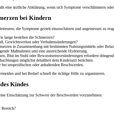
falls eine ärztliche Abklärung, wenn sich Symptome verschlimmern ode
hmerzen bei Kindern
Betreuern, die Symptome gezielt einzuschätzen und angemessen zu reagi
ie lange bestehen die Schmerzen?
all, Gewichtsverlust oder Verhaltensänderungen?
hmerzen in Zusammenhang mit bestimmten Nahrungsmitteln oder Belas
igende Maßnahmen und eine ausreichende Hydrierung.
n, Blut im Stuhl oder Bewusstseinsveränderungen erfordern dringende 
chtungen möglichst detailliert dem Kinderarzt berichten.
 bei unspezifischen oder anhaltenden Beschwerden.
rmeiden und bei Bedarf schnell die richtige Hilfe zu organisieren.
 des Kindes
l eine Einschätzung zur Schwere der Beschwerden vorzunehmen:
r Bereich?