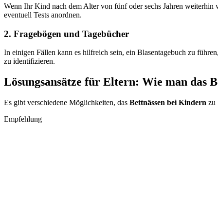
Wenn Ihr Kind nach dem Alter von fünf oder sechs Jahren weiterhin we
eventuell Tests anordnen.
2. Fragebögen und Tagebücher
In einigen Fällen kann es hilfreich sein, ein Blasentagebuch zu führe
zu identifizieren.
Lösungsansätze für Eltern: Wie man das B
Es gibt verschiedene Möglichkeiten, das
Bettnässen bei Kindern
zu 
Empfehlung