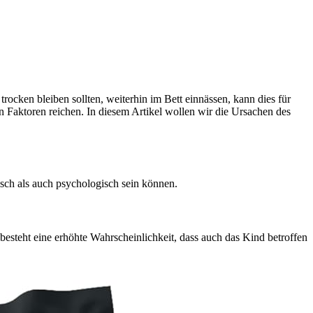
trocken bleiben sollten, weiterhin im Bett einnässen, kann dies für
 Faktoren reichen. In diesem Artikel wollen wir die Ursachen des
isch als auch psychologisch sein können.
 besteht eine erhöhte Wahrscheinlichkeit, dass auch das Kind betroffen